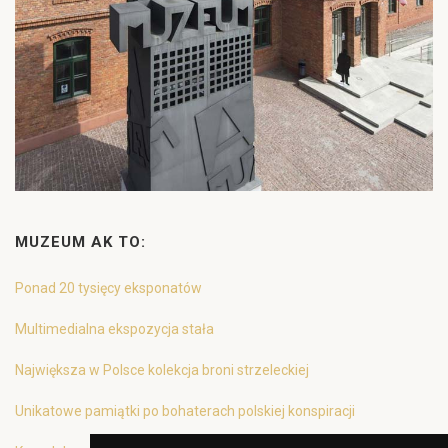
MUZEUM AK TO:
Ponad 20 tysięcy eksponatów
Multimedialna ekspozycja stała
Największa w Polsce kolekcja broni strzeleckiej
Unikatowe pamiątki po bohaterach polskiej konspiracji