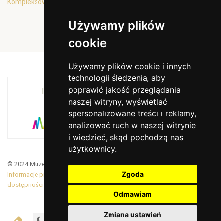
Kompleksowa oferta edukacyjna
Używamy plików
cookie
Używamy plików cookie i innych
technologii śledzenia, aby
poprawić jakość przeglądania
INSTYTUCJA KULTURY MIASTA KRAKOWA I
naszej witryny, wyświetlać
WOJEWÓDZTWA MAŁOPOLSKIEGO
spersonalizowane treści i reklamy,
analizować ruch w naszej witrynie
i wiedzieć, skąd pochodzą nasi
użytkownicy.
© 2024 Muzeum Armii Krajowej. Translated by Google Translate
Zgoda
Informacje prawne
|
BiP
|
Zamówienia publiczne
|
Deklaracja
dostępności
Odmawiam
Zmiana ustawień