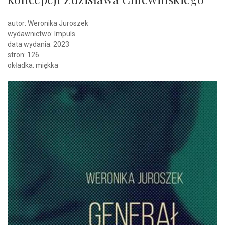
autor: Weronika Juroszek
wydawnictwo: Impuls
data wydania: 2023
stron: 126
okładka: miękka