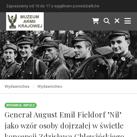
Zapraszamy od 10 do 17 z wyjątkiem poniedziałków
Wydawnictwa
Wydawnictwo
WYDAWCA: IMPULS
Generał August Emil Fieldorf "Nil"
jako wzór osoby dojrzałej w świetle
koncepcji Zdzisława Chlewińskiego