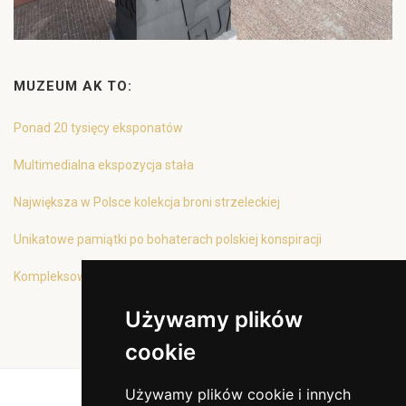
MUZEUM AK TO:
Ponad 20 tysięcy eksponatów
Multimedialna ekspozycja stała
Największa w Polsce kolekcja broni strzeleckiej
Unikatowe pamiątki po bohaterach polskiej konspiracji
Kompleksowa oferta edukacyjna
Używamy plików
cookie
Używamy plików cookie i innych