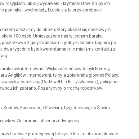
 rosyjskich, jak się wydawało - kryminalistów. Grupy ich
 pod ręką i wychodziły, Działo się to przy aprobacie
m razem doszliśmy do obozu, który okazał się docelowym.
ła około 100 osób. Umieszczono nas w jednym baraku.
y, początkowo z gołymi deskami i jednym kocem. Dopiero po
sze dwa tygodnie była kwarantanna i nie mieliśmy kontaktu z
racy.
baraku byli internowani. Większość jeńców to byli Niemcy,
paru Anglików. Internowani, to była zbieranina głównie Polacy,
cieli arystokracji (Radziwiłł L.. i B. Tyszkiewicz), policjanci
go powodu ich zabrano. Poza tym było trochę robotników
zez Kraków, Sosnowiec, Oświęcim, Częstochowę do Śląska.
acówki w Wolbromiu, oficer przedwojenny.
 przy budowie prototypowej fabryki, która miała produkować