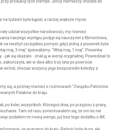
przy produkcji tych stempli. Jeńcy niemieccy chodzili do
 na tydzień była kąpiel, a raczej większe mycie.
brały udział wszystkie narodowości, my również.
nia naszego występu podjął się nauczyciel z Klimontowa,
 na niezbyt szczęśliwy pomysł, gdyż jedną z piosenek była
taj maj, 3 maj" śpiewaliśmy: "Witaj maj, 1 maj". Piosenka
 - jak się okazało - znał ją w wersji oryginalnej. Powiedział to
, zakończyła, ale w dwa albo trzy lata po powrocie
ie wrócił, chociaż wszyscy jego bezpośredni koledzy z
śmy się, a później również o rozmowach "Związku Patriotów
owanych Polaków do kraju.
i, po kolei, wszystkich. Któregoś dnia, po przyjściu z pracy,
łuchanie. Tam od razu zorientowałem się, że oni nic nie
 więc podałem im nową wersje, już bez tego dodatku o AK.
informację, że wracamy do kraju. Radość była duża, ale