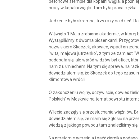
betonowe stemple dla kopalni węgla, a później 
pracy w kopalni węgla. Tam była praca ciężka.
Jedzenie było skromne, trzy razy na dzień. Raz
W święto 1 Maja zrobiono akademie, w której 
Wystąpiliśmy z dwoma piosenkami. Przygotowa
nazwiskiem Skoczek, akowiec, wpadł on jednak
"witaj majowa jutrzenko", z tym że zamiast "Wi
podobała się, ale wśród widzów był oficer, który
nam z uśmiechem. Na tym się sprawa, na razie
dowiedziałem się, że Skoczek do tego czasu n
Klimontowa wrócili.
O zakończeniu wojny, oczywiście, dowiedzieli
Polskich" w Moskwie na temat powrotu intern
W lecie zaczęły się przesłuchania więźniów. Bral
dowiedziałem się, że mam się zgłosić na przes
wiedzą z jakiego powodu tam znaleźliśmy się,
Na przełomie września i października podano 