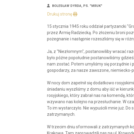
BOLESŁAW DYRDA, PS. "MRUK"
Drukuj stronę
15 stycznia 1945 roku oddział partyzancki "G
przez Armię Radziecką. Po złożeniu broni pozw
pożegnanie i następnie rozeszliśmy się w różn
Ja, z "Niezłomnym", postanowiliby wracać raz
było późne popołudnie postanowiliśmy gdzie
nam zostać. Potem umyliśmy się porządnie i pr
gospodarzy, za nasze zawszone, niemiecko-pol
W nocy dom zapełnił się dodatkowo rosyjskimi 
śniadaniu wyszliśmy z domu aby iść w kierunk
rosyjskiego, który zabrał nas na komendę, któ
wzywano nas kolejno na przesłuchanie. W cza
To im wystarczyło. Nie wypuścili mnie już. Do s
zatrzymanych.
W trzecim dniu sformowali z zatrzymanych ko
Krakowa. Tam zaprowadzili nas na ul. Krowoder