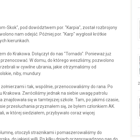
rom-Skok", pod dowództwem por. "Karpia", został rozbrojony
olono nam odejść. Później por. "Karp" wygłosił krótkie
ych kierunkach.
em do Krakowa. Dołączył do nas "Tornado". Ponieważ już
ś przenocować. W domu, do którego weszliśmy, pozwolono
zebrali w cywilne ubrania, jakie otrzymaliśmy od
skie, niby, mundury.
2
żołnierzami i tak, wspólnie, przenocowaliśmy do rana. Po
u Krakowa. Zwróciliśmy jednak na siebie uwagę patrolu
ra znajdowała się w tamtejszej szkole. Tam, po jakimś czasie,
sie przesłuchania przyznałem się, że byłem członkiem AK.
ali, w której siedziałem, przybywało coraz więcej
lumnę, otoczyli strażnikami i pomaszerowaliśmy do
ską, do jakiejś willi. Po kilku dniach przeprowadzono nas do