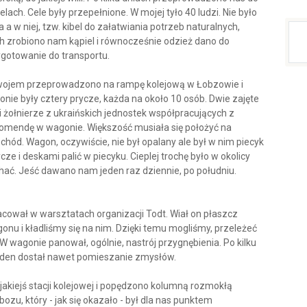
ach. Cele były przepełnione. W mojej tyło 40 ludzi. Nie było
 a w niej, tzw. kibel do załatwiania potrzeb naturalnych,
iach zrobiono nam kąpiel i równocześnie odzież dano do
zygotowanie do transportu.
nwojem przeprowadzono na rampę kolejową w Łobzowie i
e były cztery prycze, każda na około 10 osób. Dwie zajęte
yli żołnierze z ukraińskich jednostek współpracujących z
ł komendę w wagonie. Większość musiała się położyć na
hód. Wagon, oczywiście, nie był opalany ale był w nim piecyk
ze i deskami palić w piecyku. Cieplej trochę było w okolicy
chać. Jeść dawano nam jeden raz dziennie, po południu.
cował w warsztatach organizacji Todt. Wiał on płaszcz
onu i kładliśmy się na nim. Dzięki temu mogliśmy, przeleżeć
 wagonie panował, ogólnie, nastrój przygnębienia. Po kilku
jeden dostał nawet pomieszanie zmysłów.
akiejś stacji kolejowej i popędzono kolumną rozmokłą
ozu, który - jak się okazało - był dla nas punktem