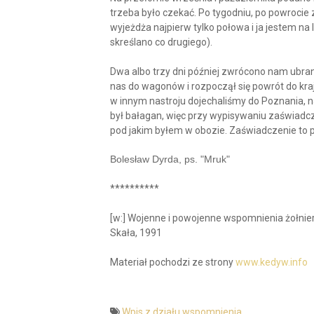
trzeba było czekać. Po tygodniu, po powrocie
wyjeżdża najpierw tylko połowa i ja jestem na 
skreślano co drugiego).
Dwa albo trzy dni później zwrócono nam ubran
nas do wagonów i rozpoczął się powrót do kraj
w innym nastroju dojechaliśmy do Poznania, na
był bałagan, więc przy wypisywaniu zaświadc
pod jakim byłem w obozie. Zaświadczenie to p
Bolesław Dyrda, ps. "Mruk"
**********
[w:] Wojenne i powojenne wspomnienia żołnier
Skała, 1991
Materiał pochodzi ze strony
www.kedyw.info
Wpis z działu wspomnienia