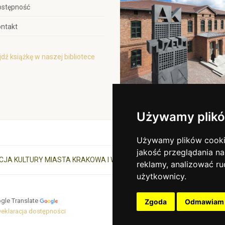
ostępność
ntakt
dź książkę w naszej bibliotece
Używamy plikó
Używamy plików cookie 
jakość przeglądania na
CJA KULTURY MIASTA KRAKOWA I WOJEWÓDZTWA MAŁOPOLSKIEGO
reklamy, analizować ru
użytkownicy.
gle Translate
Zgoda
Odmawiam
eklaracja dostępności