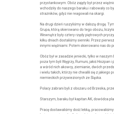
przystankowym. Obóz zajęty był przez więźniów
wchodziły do naszego baraku i rabowały co było
strażników, gdyż nie reagowali na skargi.
Na drugi dzień ruszyliśmy w dalszą drogę. Ty
Grupa, którą skierowano do tego obozu, liczy
Wewnątrz były cztery rzędy piętrowych prycz
kilku dniach dostaliśmy sienniki. Przez pierw
innymi więźniami. Potem skierowano nas do p
Obóz był w zasadzie jeniecki, tylko w naszym 
poza tym byli Węgrzy, Rumuni, jakiś Hiszpan i 
a wśród nich akowcy, ziemianie, dwóch przedstawi
i wielu takich, którzy nie chwalili się z jakie
niemieckich przywiezionych ze Śląska.
Polacy zabrani byli z obszaru od Brzeska, pr
Starszym, baraku był kapitan AK, dowódca pl
Pracę dostawaliśmy dość lekką, pracowaliśmy