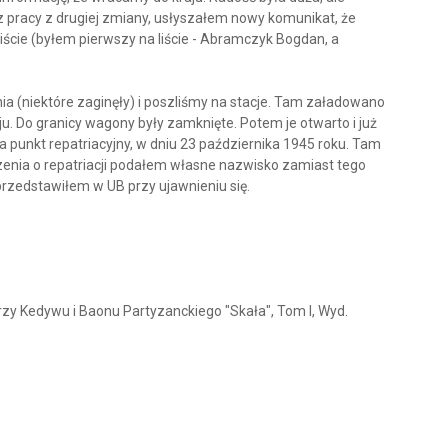
 z pracy z drugiej zmiany, usłyszałem nowy komunikat, że
liście (byłem pierwszy na liście - Abramczyk Bogdan, a
ia (niektóre zaginęły) i poszliśmy na stacje. Tam załadowano
u. Do granicy wagony były zamknięte. Potem je otwarto i już
 punkt repatriacyjny, w dniu 23 października 1945 roku. Tam
zenia o repatriacji podałem własne nazwisko zamiast tego
rzedstawiłem w UB przy ujawnieniu się.
zy Kedywu i Baonu Partyzanckiego "Skała", Tom I, Wyd.