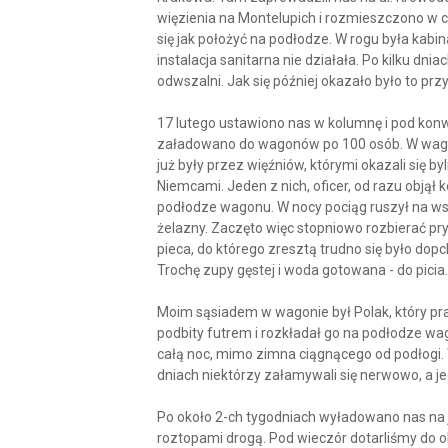
więzienia na Montelupich i rozmieszczono w cel
się jak położyć na podłodze. W rogu była kabina
instalacja sanitarna nie działała. Po kilku dn
odwszalni. Jak się później okazało było to pr
17 lutego ustawiono nas w kolumnę i pod ko
załadowano do wagonów po 100 osób. W wagoni
już były przez więźniów, którymi okazali się b
Niemcami. Jeden z nich, oficer, od razu obją
podłodze wagonu. W nocy pociąg ruszył na wsc
żelazny. Zaczęto więc stopniowo rozbierać pryc
pieca, do którego zresztą trudno się było dop
Trochę zupy gęstej i woda gotowana - do picia.
Moim sąsiadem w wagonie był Polak, który pra
podbity futrem i rozkładał go na podłodze wag
całą noc, mimo zimna ciągnącego od podłogi. W
dniach niektórzy załamywali się nerwowo, a 
Po około 2-ch tygodniach wyładowano nas na j
roztopami drogą. Pod wieczór dotarliśmy do ob