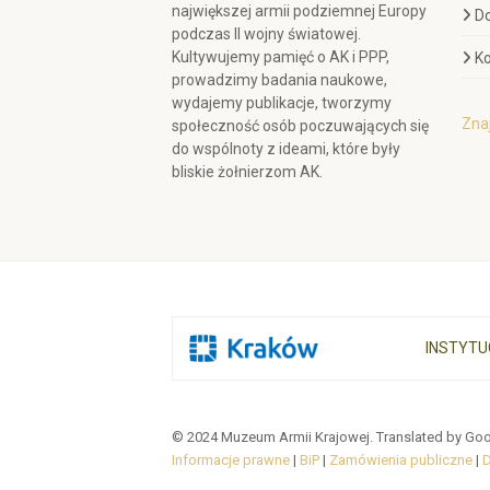
największej armii podziemnej Europy
D
podczas II wojny światowej.
Kultywujemy pamięć o AK i PPP,
Ko
prowadzimy badania naukowe,
wydajemy publikacje, tworzymy
Znaj
społeczność osób poczuwających się
do wspólnoty z ideami, które były
bliskie żołnierzom AK.
INSTYTU
© 2024 Muzeum Armii Krajowej. Translated by Goo
Informacje prawne
|
BiP
|
Zamówienia publiczne
|
D