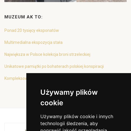
MUZEUM AK TO:
Ponad 20 tysięcy eksponatów
Multimedialna ekspozycja stała
Największa w Polsce kolekcja broni strzeleckiej
Unikatowe pamiątki po bohaterach polskiej konspiracji
Kompleksowa oferta edukacyjna
Używamy plików
cookie
Używamy plików cookie i innych
technologii śledzenia, aby
poprawić jakość przeglądania