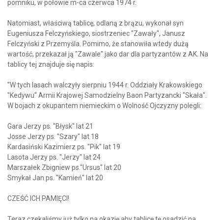
pomniku, w połowie m-ca czerwca 1974 r.
Natomiast, właściwą tablicę, odlaną z brązu, wykonał syn
Eugeniusza Felczyńskiego, siostrzeniec "Zawały", Janusz
Felczyński z Przemyśla. Pomimo, że stanowiła wtedy dużą
wartość, przekazał ją "Zawale" jako dar dla partyzantów z AK. Na
tablicy tej znajduje się napis:
"W tych lasach walczyły sierpniu 1944 r. Oddziały Krakowskiego
"Kedywu" Armii Krajowej Samodzielny Baon Partyzancki "Skała".
W bojach z okupantem niemieckim o Wolność Ojczyzny polegli:
Gara Jerzy ps. "Błysk" lat 21
Josse Jerzy ps. "Szary" lat 18
Kardasiński Kazimierz ps. "Pik" lat 19
Lasota Jerzy ps. "Jerzy" lat 24
Marszałek Zbigniew ps."Ursus" lat 20
Smykał Jan ps. "Kamień" lat 20
CZEŚĆ ICH PAMIĘCI!
Teraz czekaliśmy już tylko na okazję aby tablicę tę osadzić na