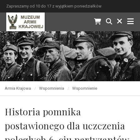
Zapraszamy od 10 do 17 z wyjątkiem poniedziałków
Armia Krajowa
Wspomnienia
Wspomnienie
Historia pomnika
postawionego dla uczczenia
poległych 6-ciu partyzantów