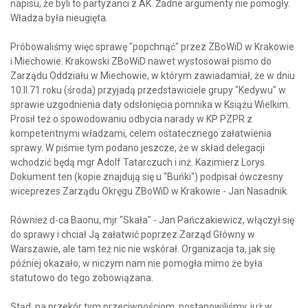
napisu, że byli to partyzanci z AK. Żadne argumenty nie pomogły.
Władza była nieugięta.
Próbowaliśmy więc sprawę "popchnąć" przez ZBoWiD w Krakowie
i Miechowie. Krakowski ZBoWiD nawet wystosował pismo do
Zarządu Oddziału w Miechowie, w którym zawiadamiał, że w dniu
10.II.71 roku (środa) przyjadą przedstawiciele grupy "Kedywu" w
sprawie uzgodnienia daty odsłonięcia pomnika w Książu Wielkim.
Prosił też o spowodowaniu odbycia narady w KP PZPR z
kompetentnymi władzami, celem ostatecznego załatwienia
sprawy. W piśmie tym podano jeszcze, że w skład delegacji
wchodzić będą mgr Adolf Tatarczuch i inż. Kazimierz Lorys.
Dokument ten (kopie znajdują się u "Buńki") podpisał ówczesny
wiceprezes Zarządu Okręgu ZBoWiD w Krakowie - Jan Nasadnik.
Również d-ca Baonu, mjr "Skała" - Jan Pańczakiewicz, włączył się
do sprawy i chciał Ją załatwić poprzez Zarząd Główny w
Warszawie, ale tam też nic nie wskórał. Organizacja ta, jak się
później okazało, w niczym nam nie pomogła mimo że była
statutowo do tego zobowiązana.
Stąd, na przekór tym przeciwnościom, postanowiliśmy, już w