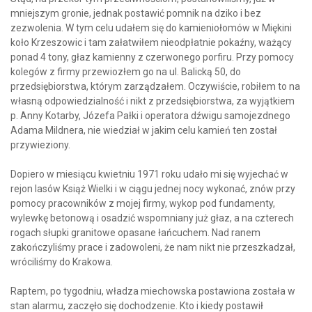
mniejszym gronie, jednak postawić pomnik na dziko i bez
zezwolenia. W tym celu udałem się do kamieniołomów w Miękini
koło Krzeszowic i tam załatwiłem nieodpłatnie pokaźny, ważący
ponad 4 tony, głaz kamienny z czerwonego porfiru. Przy pomocy
kolegów z firmy przewiozłem go na ul. Balicką 50, do
przedsiębiorstwa, którym zarządzałem. Oczywiście, robiłem to na
własną odpowiedzialność i nikt z przedsiębiorstwa, za wyjątkiem
p. Anny Kotarby, Józefa Pałki i operatora dźwigu samojezdnego
Adama Mildnera, nie wiedział w jakim celu kamień ten został
przywieziony.
Dopiero w miesiącu kwietniu 1971 roku udało mi się wyjechać w
rejon lasów Książ Wielki i w ciągu jednej nocy wykonać, znów przy
pomocy pracowników z mojej firmy, wykop pod fundamenty,
wylewkę betonową i osadzić wspomniany już głaz, a na czterech
rogach słupki granitowe opasane łańcuchem. Nad ranem
zakończyliśmy prace i zadowoleni, że nam nikt nie przeszkadzał,
wróciliśmy do Krakowa.
Raptem, po tygodniu, władza miechowska postawiona została w
stan alarmu, zaczęło się dochodzenie. Kto i kiedy postawił