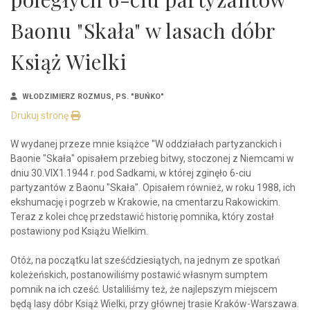
Baonu "Skała" w lasach dóbr
Książ Wielki
WŁODZIMIERZ ROZMUS, PS. "BUŃKO"
Drukuj stronę
W wydanej przeze mnie książce "W oddziałach partyzanckich i
Baonie "Skała" opisałem przebieg bitwy, stoczonej z Niemcami w
dniu 30.VIX1.1944 r. pod Sadkami, w której zginęło 6-ciu
partyzantów z Baonu "Skała". Opisałem również, w roku 1988, ich
ekshumację i pogrzeb w Krakowie, na cmentarzu Rakowickim.
Teraz z kolei chcę przedstawić historię pomnika, który został
postawiony pod Książu Wielkim.
Otóż, na początku lat sześćdziesiątych, na jednym ze spotkań
koleżeńskich, postanowiliśmy postawić własnym sumptem
pomnik na ich cześć. Ustaliliśmy też, że najlepszym miejscem
będą lasy dóbr Książ Wielki, przy głównej trasie Kraków-Warszawa.