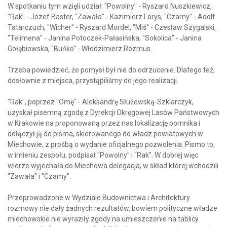
W spotkaniu tym wzięli udział: "Powolny" - Ryszard Nuszkiewicz,
"Rak" - Józef Baster, "Zawała" - Kazimierz Lorys, "Czarny" - Adolf
Tatarczuch, "Wicher" - Ryszard Mordel, "Miś" - Czesław Szygalski,
"Telimena" - Janina Potoczek-Pałasińska, "Sokolica" - Janina
Gołębiowska, "Buńko" - Włodzimierz Rozmus.
Trzeba powiedzieć, że pomysł był nie do odrzucenie. Dlatego też,
dosłownie z miejsca, przystąpiliśmy do jego realizacji.
"Rak", poprzez "Omę" - Aleksandrę Służewską-Szklarczyk,
uzyskał pisemną zgodę z Dyrekcji Okręgowej Lasów Państwowych
w Krakowie na proponowaną przez nas lokalizację pomnika i
dołączył ją do pisma, skierowanego do władz powiatowych w
Miechowie, z prośbą o wydanie oficjalnego pozwolenia. Pismo to,
w imieniu zespołu, podpisał "Powolny" i "Rak". W dobrej więc
wierze wyjechała do Miechowa delegacja, w skład której wchodzili
"Zawała" i "Czarny".
Przeprowadzone w Wydziale Budownictwa i Architektury
rozmowy nie dały żadnych rezultatów, bowiem polityczne władze
miechowskie nie wyraziły zgody na umieszczenie na tablicy