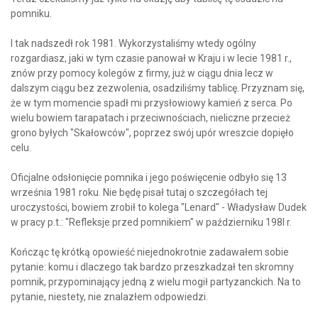
pomniku.
I tak nadszedł rok 1981. Wykorzystaliśmy wtedy ogólny
rozgardiasz, jaki w tym czasie panował w Kraju i w lecie 1981 r.,
znów przy pomocy kolegów z firmy, już w ciągu dnia lecz w
dalszym ciągu bez zezwolenia, osadziliśmy tablicę. Przyznam się,
że w tym momencie spadł mi przysłowiowy kamień z serca. Po
wielu bowiem tarapatach i przeciwnościach, nieliczne przecież
grono byłych "Skałowców", poprzez swój upór wreszcie dopięło
celu.
Oficjalne odsłonięcie pomnika i jego poświęcenie odbyło się 13
września 1981 roku. Nie będę pisał tutaj o szczegółach tej
uroczystości, bowiem zrobił to kolega "Lenard" - Władysław Dudek
w pracy p.t.: "Refleksje przed pomnikiem" w październiku 198l r.
Kończąc tę krótką opowieść niejednokrotnie zadawałem sobie
pytanie: komu i dlaczego tak bardzo przeszkadzał ten skromny
pomnik, przypominający jedną z wielu mogił partyzanckich. Na to
pytanie, niestety, nie znalazłem odpowiedzi.