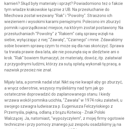
kamień? Skąd były materiały i sprzęt? Powiadomiono też o fakcie
tym władze krakowskie łącznie z UB. Na przesłuchanie do
Miechowa został wezwany "Rak" i "Powolny". Straszono ich
wiezieniem i wysokimi karami pieniężnymi. Polecono im zburzyć
pomnik i uporządkować miejsce, na którym został postawiony. Na
przesłuchaniach "Powolny" z "Rakiem" całą sprawę wzięli na
siebie, wyłączając z niej "Zawałę", "Czarnego" i mnie. Zdawaliśmy
sobie bowiem sprawę czym to może się dla nas skończyć. Sprawa
ta trwała prawie dwa lata, ale nie posunęła się w śledztwie ani o
krok. "Rak" bowiem tłumaczył, że materiały, dowóz, itp. załatwiał
z przygodnymi ludźmi, którzy za sutą opłatą wykonali tę pracę, a
nazwisk przecież nie znał.
Mijały lata, a pomnik nadal stał. Nikt się nie kwapił aby go zburzyć,
a wręcz odwrotnie, wszyscy myśleliśmy nad tym jak go
ostatecznie doprowadzić do zaplanowanego stanu. I kiedy
wrzawa wokół pomnika ucichła, "Zawała" w 1974 roku załatwił, u
swojego szwagra ludwisarza p. Eugeniusza Felczyńskiego z
Przemyśla, piękną, odlaną z brązu Kotwicę - Znak Polski
Walczącej. Ja, natomiast, "wypożyczyłem", z mojej firmy ogotowie
techniczne i przy pomocy znanego już zespołu osadziliśmy ją na