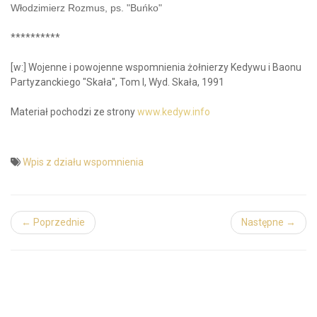
Włodzimierz Rozmus, ps. "Buńko"
**********
[w:] Wojenne i powojenne wspomnienia żołnierzy Kedywu i Baonu
Partyzanckiego "Skała", Tom I, Wyd. Skała, 1991
Materiał pochodzi ze strony
www.kedyw.info
Wpis z działu wspomnienia
← Poprzednie
Następne →