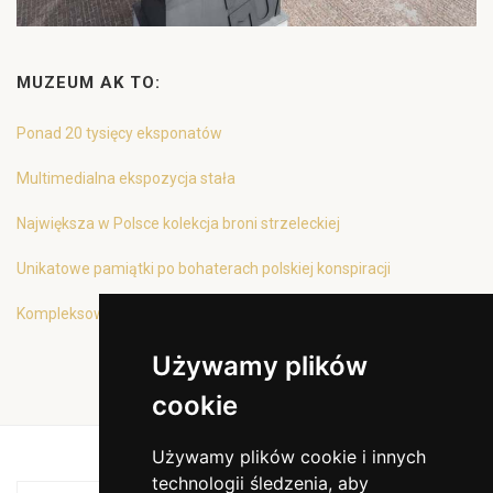
MUZEUM AK TO:
Ponad 20 tysięcy eksponatów
Multimedialna ekspozycja stała
Największa w Polsce kolekcja broni strzeleckiej
Unikatowe pamiątki po bohaterach polskiej konspiracji
Kompleksowa oferta edukacyjna
Używamy plików
cookie
Używamy plików cookie i innych
technologii śledzenia, aby