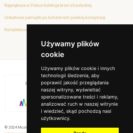
Największa w Polsce kolekcja broni strzeleckiej
Unikatowe pamiątki po bohaterach polskiej konspiracji
Kompleksowa oferta edukacyjna
Używamy plików
cookie
Używamy plików cookie i innych
technologii śledzenia, aby
poprawić jakość przeglądania
INSTYTUCJA KULTURY MIASTA KRAKOWA I
naszej witryny, wyświetlać
WOJEWÓDZTWA MAŁOPOLSKIEGO
spersonalizowane treści i reklamy,
analizować ruch w naszej witrynie
i wiedzieć, skąd pochodzą nasi
użytkownicy.
© 2024 Muzeum Armii Krajowej. Translated by Google Translate