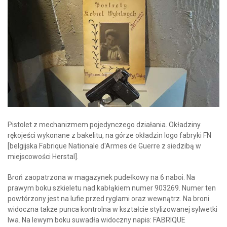
Pistolet z mechanizmem pojedynczego działania. Okładziny
rękojeści wykonane z bakelitu, na górze okładzin logo fabryki FN
[belgijska Fabrique Nationale d'Armes de Guerre z siedzibą w
miejscowości Herstal].
Broń zaopatrzona w magazynek pudełkowy na 6 naboi. Na
prawym boku szkieletu nad kabłąkiem numer 903269. Numer ten
powtórzony jest na lufie przed ryglami oraz wewnątrz. Na broni
widoczna także punca kontrolna w kształcie stylizowanej sylwetki
lwa. Na lewym boku suwadła widoczny napis: FABRIQUE