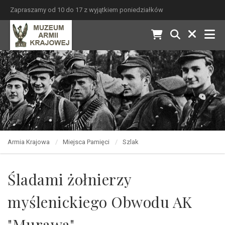
Zapraszamy od 10 do 17 z wyjątkiem poniedziałków
Armia Krajowa
Miejsca Pamięci
Szlak
Śladami żołnierzy
myślenickiego Obwodu AK
"Murawa"