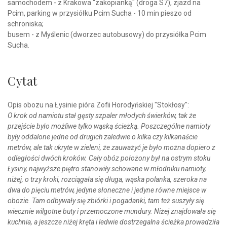
samochodem - z Krakowa "zakopianką" (droga S7), zjazd na
Pcim, parking w przysiółku Pcim Sucha - 10 min pieszo od
schroniska;
busem - z Myślenic (dworzec autobusowy) do przysiółka Pcim
Sucha.
Cytat
Opis obozu na Łysinie pióra Zofii Horodyńskiej "Stokłosy":
O krok od namiotu stał gęsty szpaler młodych świerków, tak że
przejście było możliwe tylko wąską ścieżką. Poszczególne namioty
były oddalone jedne od drugich zaledwie o kilka czy kilkanaście
metrów, ale tak ukryte w zieleni, że zauważyć je było można dopiero z
odległości dwóch kroków. Cały obóz położony był na ostrym stoku
Łysiny, najwyższe piętro stanowiły schowane w młodniku namioty,
niżej, o trzy kroki, rozciągała się długa, wąska polanka, szeroka na
dwa do pięciu metrów, jedyne słoneczne i jedyne równe miejsce w
obozie. Tam odbywały się zbiórki i pogadanki, tam też suszyły się
wiecznie wilgotne buty i przemoczone mundury. Niżej znajdowała się
kuchnia, a jeszcze niżej kręta i ledwie dostrzegalna ścieżka prowadziła