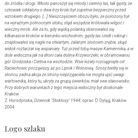
do źródła i drogi. Wkoło panoszył się młody i ciemny las, tak gęsty, że
człowiek oddalony o dwa-trzy kroki był zupełnie bezpieczny przed
wzrokiem drugiego. […] Nieszczęściem obozu było, że położony był
na wyraźnym północnym stoku, stąd wszędzie królowała wilgoć i
wieczny mrok. Ale za to, gdy wąską polanką skierowałeś się
kilkanaście kroków w kierunku wschodnim, gęsty las rzedł i niknął i
znajdowałeś się nagle na otwartym, zalanym słońcem zrębie, skąd
widok roztaczał się wspaniały. Tuż przed tobą masyw Kamiennika, a w
dole widoczna jak na dłoni cała dolina Krzyworzeki, w obramowaniu
gór Grodziska i Cietnia na wschodzie. Wsie leżały rozciągnięte od
Raciechowic począwszy, aż po Lipnik i Wiśniową. Szosy bieliły się w
słońcu; żadna akcja ze strony nieprzyjaciela nie mogła ujść uwagi
wartownika, który tu, ukryty za grupą świerków, miał swe stanowisko.
Przy dobrych warunkach z tego miejsca widoczny był doskonale
Kraków.
Z. Horodyńska,
Dziennik "Stokłosy" 1944
, oprac. D. Dyląg, Kraków
2004
Logo szlaku