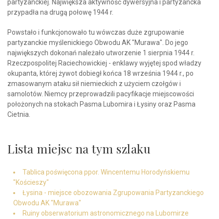
partyzanckiej. Największa aktywność dywersyjna i partyzancka
przypadła na drugą połowę 1944 r.
Powstało i funkcjonowało tu wówczas duże zgrupowanie
partyzanckie myślenickiego Obwodu AK "Murawa". Do jego
największych dokonań należało utworzenie 1 sierpnia 1944 r.
Rzeczpospolitej Raciechowickiej - enklawy wyjętej spod władzy
okupanta, której żywot dobiegł końca 18 września 1944 r., po
zmasowanym ataku sił niemieckich z użyciem czołgów i
samolotów. Niemcy przeprowadzili pacyfikacje miejscowości
położonych na stokach Pasma Lubomira i Łysiny oraz Pasma
Cietnia.
Lista miejsc na tym szlaku
Tablica poświęcona ppor. Wincentemu Horodyńskiemu
"Kościeszy"
Łysina - miejsce obozowania Zgrupowania Partyzanckiego
Obwodu AK "Murawa"
Ruiny obserwatorium astronomicznego na Lubomirze