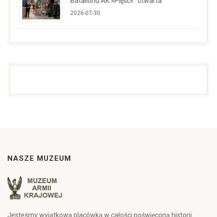
Batalionu AK »Pięść«" otwarta
2026-07-30
NASZE MUZEUM
Jesteśmy wyjątkową placówką w całości poświęconą historii