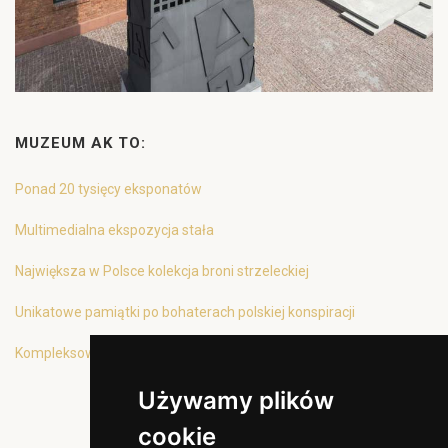
MUZEUM AK TO:
Ponad 20 tysięcy eksponatów
Multimedialna ekspozycja stała
Największa w Polsce kolekcja broni strzeleckiej
Unikatowe pamiątki po bohaterach polskiej konspiracji
Kompleksowa oferta edukacyjna
Używamy plików
cookie