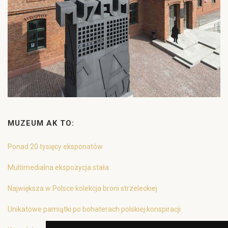
MUZEUM AK TO:
Ponad 20 tysięcy eksponatów
Multimedialna ekspozycja stała
Największa w Polsce kolekcja broni strzeleckiej
Unikatowe pamiątki po bohaterach polskiej konspiracji