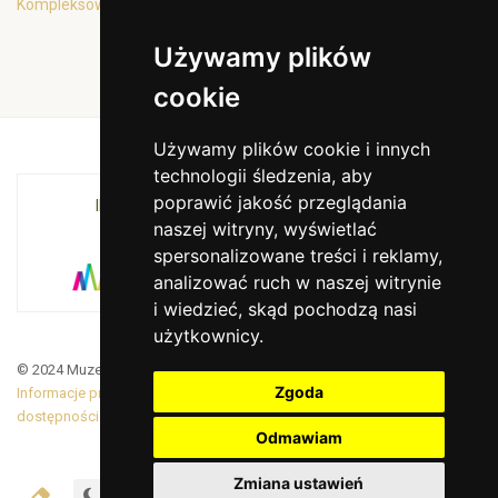
Kompleksowa oferta edukacyjna
Używamy plików
cookie
Używamy plików cookie i innych
technologii śledzenia, aby
poprawić jakość przeglądania
INSTYTUCJA KULTURY MIASTA KRAKOWA I
naszej witryny, wyświetlać
WOJEWÓDZTWA MAŁOPOLSKIEGO
spersonalizowane treści i reklamy,
analizować ruch w naszej witrynie
i wiedzieć, skąd pochodzą nasi
użytkownicy.
© 2024 Muzeum Armii Krajowej. Translated by Google Translate
Zgoda
Informacje prawne
|
BiP
|
Zamówienia publiczne
|
Deklaracja
dostępności
Odmawiam
Zmiana ustawień