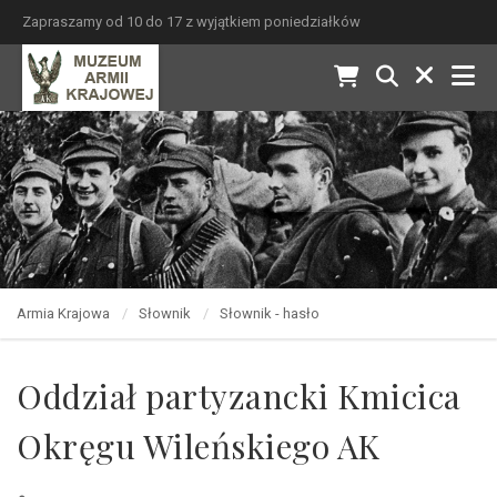
Zapraszamy od 10 do 17 z wyjątkiem poniedziałków
Armia Krajowa
Słownik
Słownik - hasło
Oddział partyzancki Kmicica
Okręgu Wileńskiego AK