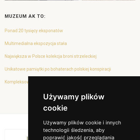
MUZEUM AK TO:
Ponad 20 tysięcy eksponatów
Multimedialna ekspozycja stała
Największa w Polsce kolekcja broni strzeleckiej
Unikatowe pamiątki po bohaterach polskiej konspiracji
Kompleksowa oferta edukacyjna
Używamy plików
cookie
Używamy plików cookie i innych
technologii śledzenia, aby
poprawić jakość przeglądania
INSTYTUCJA KULTURY MIASTA KRAKOWA I