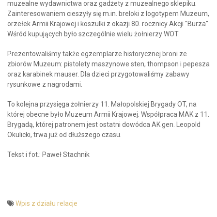
muzealne wydawnictwa oraz gadżety z muzealnego sklepiku.
Zainteresowaniem cieszyły się m.in. breloki z logotypem Muzeum,
orzełek Armii Krajowej i koszulki z okazji 80. rocznicy Akcji "Burza".
Wśród kupujących było szczególnie wielu żołnierzy WOT.
Prezentowaliśmy także egzemplarze historycznej broni ze
zbiorów Muzeum: pistolety maszynowe sten, thompson i pepesza
oraz karabinek mauser. Dla dzieci przygotowaliśmy zabawy
rysunkowe z nagrodami.
To kolejna przysięga żołnierzy 11. Małopolskiej Brygady OT, na
której obecne było Muzeum Armii Krajowej. Współpraca MAK z 11.
Brygadą, której patronem jest ostatni dowódca AK gen. Leopold
Okulicki, trwa już od dłuższego czasu.
Tekst i fot.: Paweł Stachnik
Wpis z działu relacje