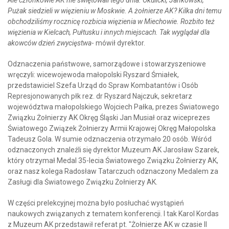
Pużak siedzieli w więzieniu w Moskwie. A żołnierze AK? Kilka dni temu
obchodziliśmy rocznicę rozbicia więzienia w Miechowie. Rozbito też
więzienia w Kielcach, Pułtusku i innych miejscach. Tak wyglądał dla
akowców dzień zwycięstwa
- mówił dyrektor.
Odznaczenia państwowe, samorządowe i stowarzyszeniowe
wręczyli: wicewojewoda małopolski Ryszard Śmiałek,
przedstawiciel Szefa Urząd do Spraw Kombatantów i Osób
Represjonowanych płk rez. dr Ryszard Najczuk, sekretarz
województwa małopolskiego Wojciech Pałka, prezes Światowego
Związku Żołnierzy AK Okręg Śląski Jan Musiał oraz wiceprezes
Światowego Związek Żołnierzy Armii Krajowej Okręg Małopolska
Tadeusz Gola. W sumie odznaczenia otrzymało 20 osób. Wśród
odznaczonych znaleźli się dyrektor Muzeum AK Jarosław Szarek,
który otrzymał Medal 35-lecia Światowego Związku Żołnierzy AK,
oraz nasz kolega Radosław Tatarczuch odznaczony Medalem za
Zasługi dla Światowego Związku Żołnierzy AK.
W części prelekcyjnej można było posłuchać wystąpień
naukowych związanych z tematem konferencji. I tak Karol Kordas
z Muzeum AK przedstawił referat pt. "Żołnierze AK w czasie II