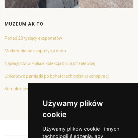
MUZEUM AK TO:
Ponad 20 tysięcy eksponatów
Multimedialna ekspozycja stała
Największa w Polsce kolekcja broni strzeleckiej
Unikatowe pamiątki po bohaterach polskiej konspiracji
Kompleksowa oferta edukacyjna
Używamy plików
cookie
Używamy plików cookie i innych
technologii śledzenia, aby