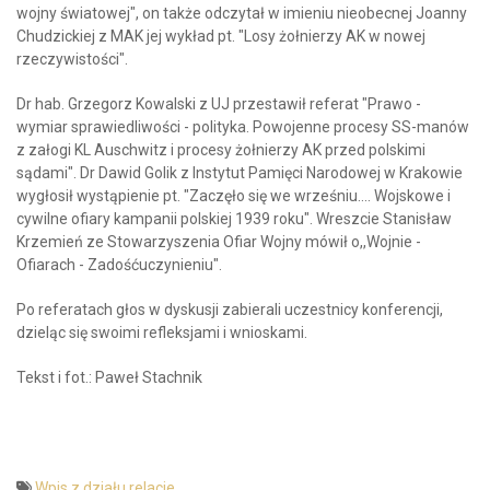
wojny światowej", on także odczytał w imieniu nieobecnej Joanny
Chudzickiej z MAK jej wykład pt. "Losy żołnierzy AK w nowej
rzeczywistości".
Dr hab. Grzegorz Kowalski z UJ przestawił referat "Prawo -
wymiar sprawiedliwości - polityka. Powojenne procesy SS-manów
z załogi KL Auschwitz i procesy żołnierzy AK przed polskimi
sądami". Dr Dawid Golik z Instytut Pamięci Narodowej w Krakowie
wygłosił wystąpienie pt. "Zaczęło się we wrześniu.... Wojskowe i
cywilne ofiary kampanii polskiej 1939 roku". Wreszcie Stanisław
Krzemień ze Stowarzyszenia Ofiar Wojny mówił o,,Wojnie -
Ofiarach - Zadośćuczynieniu".
Po referatach głos w dyskusji zabierali uczestnicy konferencji,
dzieląc się swoimi refleksjami i wnioskami.
Tekst i fot.: Paweł Stachnik
Wpis z działu relacje