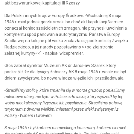
akt bezwarunkowej kapitulacji III Rzeszy.
Dla Polski i innych krajów Europy Środkowo-Wschodniej 8 maja
1945 r. miał jednak gorzki smak, bo choć akt kapitulacji Niemiec
oznaczał koniec sześcioletnich zmagań, nie przynosił uwolnienia
kontynentu spod panowania autorytaryzmu. Państwa Europy
Środkowej na kolejne pół wieku znalazła się pod kontrolą Związku
Radzieckiego, a jej narody pozostawiono >>po złej stronie
żelaznej kurtyny<<" - napisał wicepremier.
Głos zabrał dyrektor Muzeum AK dr Jarosław Szarek, który
podkreślił, że dla tysięcy żołnierzy AK 8 maja 1945 r. wcale nie był
dniem zwycięstwa, bo nowa władza więziła ich i prześladowała.
-Straciliśmy stolicę, która zmieniła się w morze gruzów, ponieśliśmy
milionowe ofiary, nie było w Polsce człowieka, który wyszedł by tej
wojny nieokaleczony fizycznie lub psychicznie. Straciliśmy połowę
terytorium z dwoma wielkimi miastami przez wieki związanymi z
Polską - Wilnem i Lwowem.
8 maja 1945 r był końcem niemieckiego koszmaru, końcem cierpień.
Ale członkowie AK nie świętowali tego dnia. Okulicki, Jankowski,