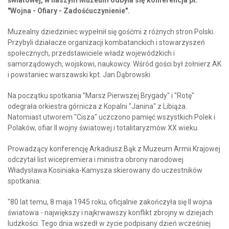
"Wojna - Ofiary - Zadośćuczynienie".
Muzealny dziedziniec wypełnił się gośćmi z różnych stron Polski.
Przybyli działacze organizacji kombatanckich i stowarzyszeń
społecznych, przedstawiciele władz wojewódzkich i
samorządowych, wojskowi, naukowcy. Wśród gości był żołnierz AK
i powstaniec warszawski kpt. Jan Dąbrowski.
Na początku spotkania "Marsz Pierwszej Brygady" i "Rotę"
odegrała orkiestra górnicza z Kopalni "Janina" z Libiąża.
Natomiast utworem "Cisza" uczczono pamięć wszystkich Polek i
Polaków, ofiar II wojny światowej i totalitaryzmów XX wieku.
Prowadzący konferencję Arkadiusz Bąk z Muzeum Armii Krajowej
odczytał list wicepremiera i ministra obrony narodowej
Władysława Kosiniaka-Kamysza skierowany do uczestników
spotkania:
"80 lat temu, 8 maja 1945 roku, oficjalnie zakończyła się II wojna
światowa - największy i najkrwawszy konflikt zbrojny w dziejach
ludzkości. Tego dnia wszedł w życie podpisany dzień wcześniej