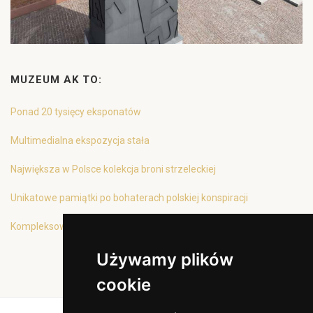
MUZEUM AK TO:
Ponad 20 tysięcy eksponatów
Multimedialna ekspozycja stała
Największa w Polsce kolekcja broni strzeleckiej
Unikatowe pamiątki po bohaterach polskiej konspiracji
Kompleksowa oferta edukacyjna
Używamy plików
cookie