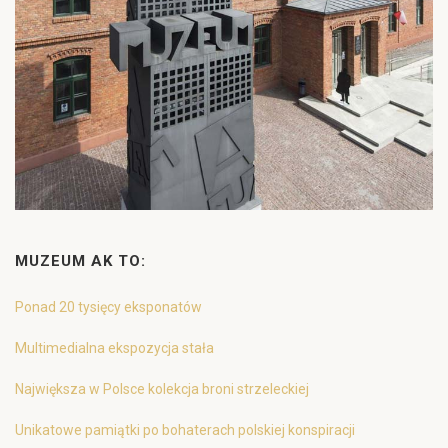
MUZEUM AK TO:
Ponad 20 tysięcy eksponatów
Multimedialna ekspozycja stała
Największa w Polsce kolekcja broni strzeleckiej
Unikatowe pamiątki po bohaterach polskiej konspiracji