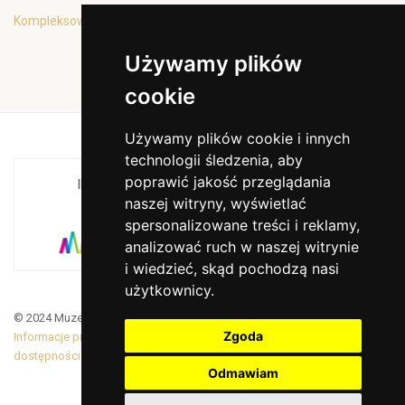
Kompleksowa oferta edukacyjna
Używamy plików
cookie
Używamy plików cookie i innych
technologii śledzenia, aby
poprawić jakość przeglądania
INSTYTUCJA KULTURY MIASTA KRAKOWA I
naszej witryny, wyświetlać
WOJEWÓDZTWA MAŁOPOLSKIEGO
spersonalizowane treści i reklamy,
analizować ruch w naszej witrynie
i wiedzieć, skąd pochodzą nasi
użytkownicy.
© 2024 Muzeum Armii Krajowej. Translated by Google Translate
Zgoda
Informacje prawne
|
BiP
|
Zamówienia publiczne
|
Deklaracja
dostępności
Odmawiam