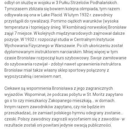
odbył on służbę w wojsku w 3 Pułku Strzelców Podhalańskich.
Tymczasem zbliżała się bowiem kolejna olimpiada, tym razem
odbywała się ona w Lake Placid. W lutym 1932 r. zawodnicy
przystąpili do rywalizacji. Pomimo ciężkich warunków (wysoka
temperatura i topniejący śnieg. W kombinacji norweskiej Bronisław
zajął 7 miejsce. W kolejnych międzynarodowych zajmował dalsze
pozycje. W 1932 r. rozpoczął studia w Centralnym Instytucie
Wychowania Fizycznego w Warszawie. Po ich ukończeniu został
dyplomowanym instruktorem narciarskim. Mniej więcej w tym
czasie Bronisław rozpoczął kurs szybowcowy. Swoje zamiłowanie
do szybowania rozwijał - zdobył nawet uprawnienia instruktora.
Bronisław miał także własny sklep sportowy połączony z
wypożyczalnią i serwisem nart.
Ciekawe są wspomnienia Bronisława z jego zagranicznych
wyjazdów. Wspominał, że podczas pobytu w St. Moritz zapytano
go o to czy mieszkańcy Zakopanego mieszkają... w domach.
Innym razem zawodników zapytano, czy nie będzie im
przeszkadzać, że zamiast polskiego hymnu odegrany zostanie...
czeski. Polscy zawodnicy zagrozili wycofaniem się z zawodów- w
rezultacie zostali oni powitani jedynie owacją publiczności.