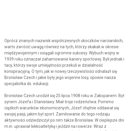
Oprócz znanych nazwisk współczesnych skoczków narciarskich,
warto zwrócić uwagę również na tych, którzy skakali w okresie
międzywojennym i osiągali ogromne sukcesy. Wybuch wojny w
1939 roku oznaczał zahamowanie kariery sportowej. Byli jednak i
tacy, którzy swoje umiejętności przekuli w działalność
konspiracyjną. O tym, jak w nowej rzeczywistości odnalazł się
Bronisław Czech i jakie były jego wojenne losy, opowie nasza
specjalistka ds. edukacji.
Bronisław Czech urodził się 25 lipca 1908 roku w Zakopanem. Był
synem Józefa i Stanisławy. Miał troje rodzeństwa. Pomimo
ciężkich warunków ekonomicznych, Józef chętnie oddawał się
swojej pasji, jakim był sport. Zamiłowanie do tego rodzaju
aktywności odziedziczył po nim także Bronisław. W cieplejsze dni
m.in. uprawiał lekkoatletykę i jeździł na rowerze. Wraz z