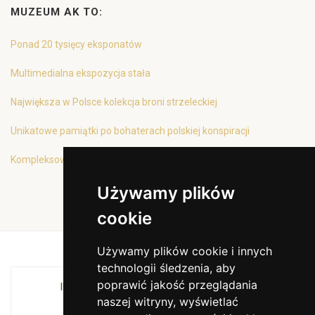
MUZEUM AK TO:
Ponad 20 tysięcy eksponatów
Multimedialna ekspozycja stała
Największa w Polsce kolekcja broni strzeleckiej
Unikatowe pamiątki po bohaterach polskiej konspiracji
Kompleksowa oferta edukacyjna
Używamy plików
cookie
Używamy plików cookie i innych
technologii śledzenia, aby
poprawić jakość przeglądania
INSTYTUCJA KULTURY MIASTA KRAKOWA I
naszej witryny, wyświetlać
WOJEWÓDZTWA MAŁOPOLSKIEGO