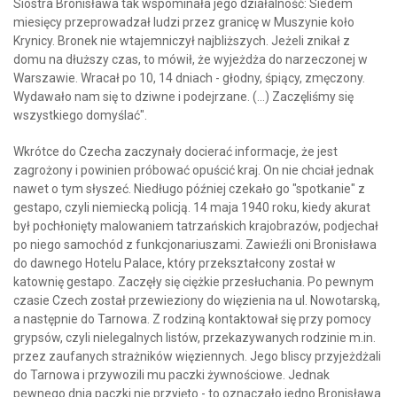
Siostra Bronisława tak wspominała jego działalność: Siedem
miesięcy przeprowadzał ludzi przez granicę w Muszynie koło
Krynicy. Bronek nie wtajemniczył najbliższych. Jeżeli znikał z
domu na dłuższy czas, to mówił, że wyjeżdża do narzeczonej w
Warszawie. Wracał po 10, 14 dniach - głodny, śpiący, zmęczony.
Wydawało nam się to dziwne i podejrzane. (...) Zaczęliśmy się
wszystkiego domyślać".
Wkrótce do Czecha zaczynały docierać informacje, że jest
zagrożony i powinien próbować opuścić kraj. On nie chciał jednak
nawet o tym słyszeć. Niedługo później czekało go "spotkanie" z
gestapo, czyli niemiecką policją. 14 maja 1940 roku, kiedy akurat
był pochłonięty malowaniem tatrzańskich krajobrazów, podjechał
po niego samochód z funkcjonariuszami. Zawieźli oni Bronisława
do dawnego Hotelu Palace, który przekształcony został w
katownię gestapo. Zaczęły się ciężkie przesłuchania. Po pewnym
czasie Czech został przewieziony do więzienia na ul. Nowotarską,
a następnie do Tarnowa. Z rodziną kontaktował się przy pomocy
grypsów, czyli nielegalnych listów, przekazywanych rodzinie m.in.
przez zaufanych strażników więziennych. Jego bliscy przyjeżdżali
do Tarnowa i przywozili mu paczki żywnościowe. Jednak
pewnego dnia paczki nie przyjęto - to oznaczało jedno Bronisława