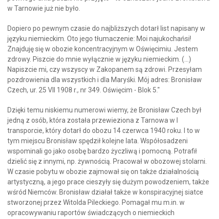
w Tarnowie już nie było.
Dopiero po pewnym czasie do najbliższych dotarł list napisany w
języku niemieckim. Oto jego tłumaczenie: Moi najukochańsi!
Znajduję się w obozie koncentracyjnym w Oświęcimiu. Jestem
zdrowy. Piszcie do mnie wyłącznie w języku niemieckim. (...)
Napiszcie mi, czy wszyscy w Zakopanem są zdrowi. Przesyłam
pozdrowienia dla wszystkich i dla Maryśki. Mój adres: Bronisław
Czech, ur. 25 VII 1908 r., nr 349. Oświęcim - Blok 5."
Dzięki temu niskiemu numerowi wiemy, że Bronisław Czech był
jedną z osób, która została przewieziona z Tarnowa w I
transporcie, który dotarł do obozu 14 czerwca 1940 roku. I to w
tym miejscu Bronisław spędził kolejne lata. Współosadzeni
wspominali go jako osobę bardzo życzliwą i pomocną. Potrafił
dzielić się z innymi, np. żywnością. Pracował w obozowej stolarni.
W czasie pobytu w obozie zajmował się on także działalnością
artystyczną, a jego prace cieszyły się dużym powodzeniem, także
wśród Niemców. Bronisław działał także w konspiracyjnej siatce
stworzonej przez Witolda Pileckiego. Pomagał mu m.in. w
opracowywaniu raportów świadczących o niemieckich