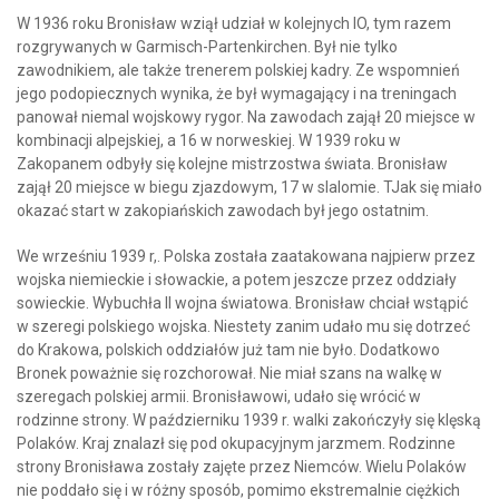
W 1936 roku Bronisław wziął udział w kolejnych IO, tym razem
rozgrywanych w Garmisch-Partenkirchen. Był nie tylko
zawodnikiem, ale także trenerem polskiej kadry. Ze wspomnień
jego podopiecznych wynika, że był wymagający i na treningach
panował niemal wojskowy rygor. Na zawodach zajął 20 miejsce w
kombinacji alpejskiej, a 16 w norweskiej. W 1939 roku w
Zakopanem odbyły się kolejne mistrzostwa świata. Bronisław
zajął 20 miejsce w biegu zjazdowym, 17 w slalomie. TJak się miało
okazać start w zakopiańskich zawodach był jego ostatnim.
We wrześniu 1939 r,. Polska została zaatakowana najpierw przez
wojska niemieckie i słowackie, a potem jeszcze przez oddziały
sowieckie. Wybuchła II wojna światowa. Bronisław chciał wstąpić
w szeregi polskiego wojska. Niestety zanim udało mu się dotrzeć
do Krakowa, polskich oddziałów już tam nie było. Dodatkowo
Bronek poważnie się rozchorował. Nie miał szans na walkę w
szeregach polskiej armii. Bronisławowi, udało się wrócić w
rodzinne strony. W październiku 1939 r. walki zakończyły się klęską
Polaków. Kraj znalazł się pod okupacyjnym jarzmem. Rodzinne
strony Bronisława zostały zajęte przez Niemców. Wielu Polaków
nie poddało się i w różny sposób, pomimo ekstremalnie ciężkich