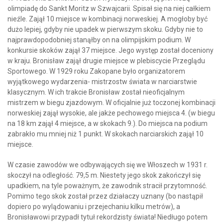
olimpiadę do Sankt Moritz w Szwajcarii. Spisał się na niej całkiem
nieźle. Zajął 10 miejsce w kombinacji norweskiej. A mogłoby być
dużo lepiej, gdyby nie upadek w pierwszym skoku. Gdyby nie to
najprawdopodobniej stanąłby on na olimpijskim podium. W
konkursie skoków zajął 37 miejsce. Jego występ został doceniony
w kraju. Bronisław zajął drugie miejsce w plebiscycie Przeglądu
Sportowego. W 1929 roku Zakopane było organizatorem
wyjątkowego wydarzenia- mistrzostw świata w narciarstwie
klasycznym. W ich trakcie Bronisław został nieoficjalnym
mistrzem w biegu zjazdowym. W oficjalnie już toczonej kombinacji
norweskiej zajął wysokie, ale jakże pechowego miejsca 4. (w biegu
na 18 km zajął 4 miejsce, a w skokach 9.). Do miejsca na podium
zabrakło mu mniej niż 1 punkt. W skokach narciarskich zajął 10
miejsce.
W czasie zawodów we odbywających się we Włoszech w 1931 r.
skoczył na odległość. 79,5 m. Niestety jego skok zakończył się
upadkiem, na tyle poważnym, że zawodnik stracił przytomność.
Pomimo tego skok został przez działaczy uznany (bo nastąpił
dopiero po wylądowaniu i przejechaniu kilku metrów), a
Bronisławowi przypadł tytuł rekordzisty świata! Niedługo potem