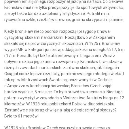
pojawieniem się śniegu rozpoczynał jazdę na nartach. Co ciekawe
Bronisław miał nie tylko predyspozycje do sportowych aktywności,
ale był także bardzo uzdolniony artystycznie. Potrafił m.in.
rysować na szkle, rzeźbić w drewnie, grać na skrzypcach i pianinie.
Kiedy Bronisław nieco podrósł rozpoczął przygodę z nowa
dyscypliną: skokami narciarskimi. Początkowo w Zakopanem
skakało się na prowizorycznych skoczniach. W 1925 r. Bronisław
wygrał MP w kategorii juniorów, oddając skoki na odległość 17, 5 m
i 17 m. Ponadto był także utalentowanym biegaczem. Wraz z
upływem czasu jego kariera rozwijała się. Bronisław brał udział w
różnych zawodach narciarskich: zarówno skokach, jak i biegach.
Osiągał coraz lepsze rezultaty, pomimo swojego młodego wieku. I
tak np. w Mistrzostwach Świata organizowanych w Cortinie
d'Ampezzo w kombinacji norweskiej Bronisław Czech zajął
bardzo wysokie, 5 miejsce. To była prawdziwa sensacja. Niedługo
potem zwyciężył w zawodach o Mistrzostwo Austrii w biegu na 12
kilometrów. W 1928 roku pobił rekord Polski w długości skoku.
Zastanówcie się teraz chwilę na jaką odległość mógł skoczyć?
Było to 61 metrów!
W 1928 roku Bronisław Czech wyruszył na swoją pierwszą