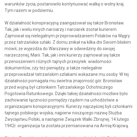
warunków życia, postanowiło kontynuować walkę o wolny kraj.
Tym razem w podziemiu.
W działalność konspiracyjną zaangażował się także Bronisław.
Tak, jak i wielu innych narciarzy i narciarek został kurierem.
Zajmował się nielegalnym przeprowadzaniem Polaków na Węgry
przez tatrzańskie szlaki. Z domu znikał na kilka dni Swoim bliskim
mówił, że wyjeżdża do Warszawy w odwiedziny do swojej
narzeczonej, Marii. Tak, jak i inni kurierzy zajmował się także
przenoszeniem różnych tajnych przesyłek: wiadomości
dokumentów, czy też pieniędzy, a także nielegalnie
przeprowadzał tatrzańskim szlakami wskazane mu osoby. W tej
działalności pomagała mu świetna znajomość gór. Bronisław
przed wojną był członkiem Tatrzańskiego Ochotniczego
Pogotowia Ratunkowego. Dzięki takiej działalności możliwe było
zachowanie łączności pomiędzy rządem na uchodźstwie a
organizacjami konspiracyjnymi. Kurierzy najczęściej byli członkami
tajnego polskiego wojska, najpierw noszącego nazwę Służba
Zwycięstwu Polski, a następnie Związek Walki Zbrojnej. 14 lutego
1942r. organizacja ta została przemianowana na Armię Krajową.