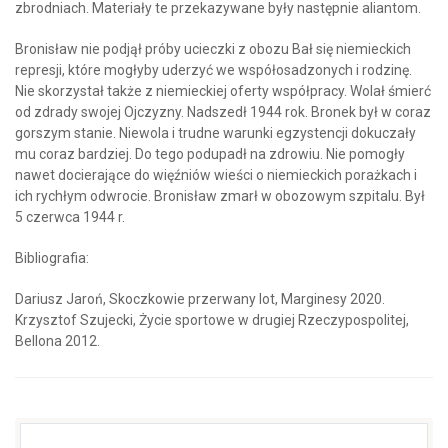
zbrodniach. Materiały te przekazywane były następnie aliantom.
Bronisław nie podjął próby ucieczki z obozu Bał się niemieckich
represji, które mogłyby uderzyć we współosadzonych i rodzinę.
Nie skorzystał także z niemieckiej oferty współpracy. Wolał śmierć
od zdrady swojej Ojczyzny. Nadszedł 1944 rok. Bronek był w coraz
gorszym stanie. Niewola i trudne warunki egzystencji dokuczały
mu coraz bardziej. Do tego podupadł na zdrowiu. Nie pomogły
nawet docierające do więźniów wieści o niemieckich porażkach i
ich rychłym odwrocie. Bronisław zmarł w obozowym szpitalu. Był
5 czerwca 1944 r.
Bibliografia:
Dariusz Jaroń, Skoczkowie przerwany lot, Marginesy 2020.
Krzysztof Szujecki, Życie sportowe w drugiej Rzeczypospolitej,
Bellona 2012.