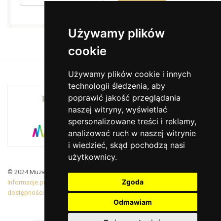
Używamy plików
cookie
Używamy plików cookie i innych
technologii śledzenia, aby
poprawić jakość przeglądania
INSTYTUCJA KULTURY MIASTA KRAKOWA I
naszej witryny, wyświetlać
WOJEWÓDZTWA MAŁOPOLSKIEGO
spersonalizowane treści i reklamy,
analizować ruch w naszej witrynie
i wiedzieć, skąd pochodzą nasi
użytkownicy.
© 2024 Muzeum Armii Krajowej. Translated by Google Translate
Zgoda
Informacje prawne
|
BiP
|
Zamówienia publiczne
|
Deklaracja
dostępności
Odmawiam