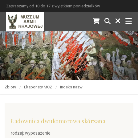
Zapraszamy od 10 do 17 z wyjątkiem poniedziałków
Zbiory
Eksponaty MCZ
Indeks nazw
Ładownica dwukomorowa skórzana
rodzaj: wyposażenie