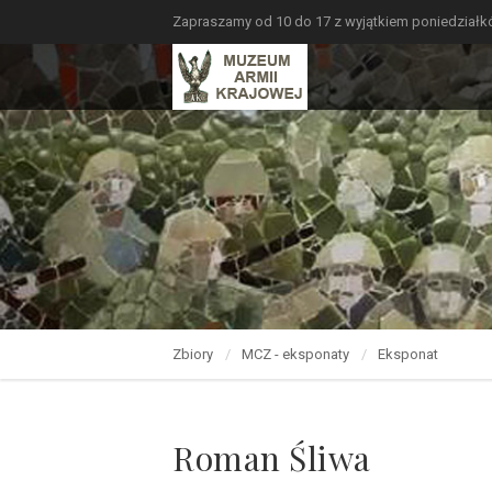
Zapraszamy od 10 do 17 z wyjątkiem poniedział
Zbiory
MCZ - eksponaty
Eksponat
Roman Śliwa