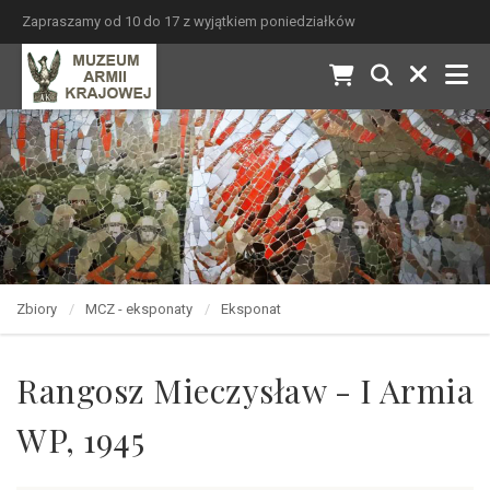
Zapraszamy od 10 do 17 z wyjątkiem poniedziałków
Zbiory
MCZ - eksponaty
Eksponat
Rangosz Mieczysław - I Armia
WP, 1945