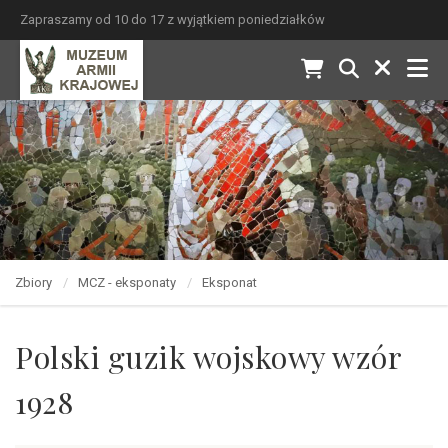
Zapraszamy od 10 do 17 z wyjątkiem poniedziałków
Zbiory
MCZ - eksponaty
Eksponat
Polski guzik wojskowy wzór
1928