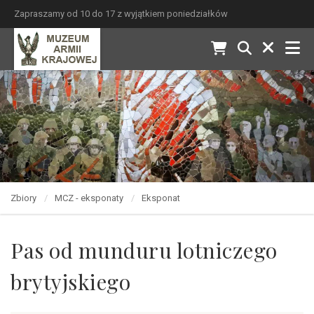
Zapraszamy od 10 do 17 z wyjątkiem poniedziałków
Zbiory
MCZ - eksponaty
Eksponat
Pas od munduru lotniczego
brytyjskiego