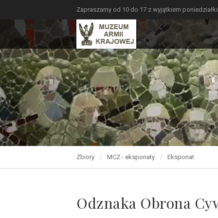
Zapraszamy od 10 do 17 z wyjątkiem poniedział
Zbiory
MCZ - eksponaty
Eksponat
Odznaka Obrona Cy