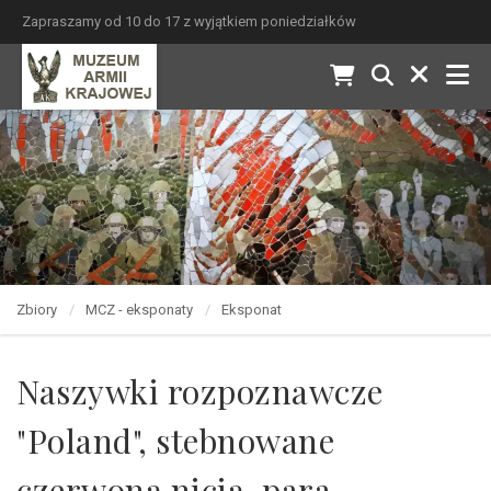
Zapraszamy od 10 do 17 z wyjątkiem poniedziałków
Zbiory
MCZ - eksponaty
Eksponat
Naszywki rozpoznawcze
"Poland", stebnowane
czerwoną nicią, para