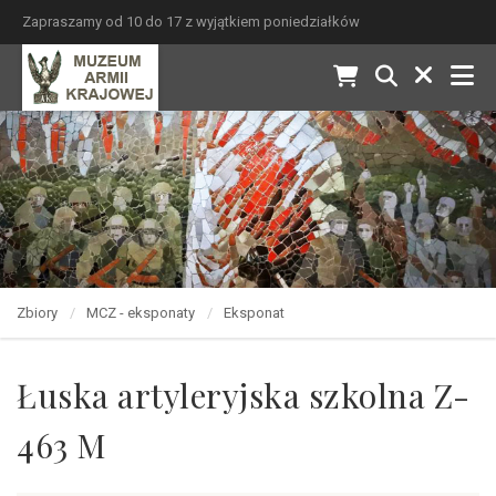
Zapraszamy od 10 do 17 z wyjątkiem poniedziałków
Zbiory
MCZ - eksponaty
Eksponat
Łuska artyleryjska szkolna Z-
463 M