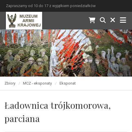
Zapraszamy od 10 do 17 z wyjątkiem poniedziałków
Zbiory
MCZ - eksponaty
Eksponat
Ładownica trójkomorowa,
parciana