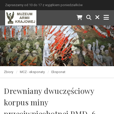
Zapraszamy od 10 do 17 z wyjątkiem poniedziałków
Zbiory
MCZ - eksponaty
Eksponat
Drewniany dwuczęściowy
korpus miny
przeciwpiechotnej PMD-6