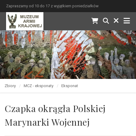
Zapraszamy od 10 do 17 z wyjątkiem poniedziałków
Zbiory
MCZ - eksponaty
Eksponat
Czapka okrągła Polskiej
Marynarki Wojennej