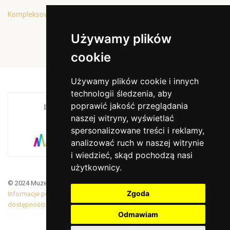
Kompleksowa oferta edukacyjna
Używamy plików
cookie
Używamy plików cookie i innych
technologii śledzenia, aby
poprawić jakość przeglądania
INSTYTUCJA KULTURY MIASTA KRAKOWA I
naszej witryny, wyświetlać
WOJEWÓDZTWA MAŁOPOLSKIEGO
spersonalizowane treści i reklamy,
analizować ruch w naszej witrynie
i wiedzieć, skąd pochodzą nasi
użytkownicy.
© 2024 Muzeum Armii Krajowej. Translated by Google Translate
Zgoda
Informacje prawne
|
BiP
|
Zamówienia publiczne
|
Deklaracja
dostępności
Odmawiam