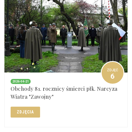
ZDJĘĆ
6
2026-04-21
Obchody 81. rocznicy śmierci płk. Narcyza
Wiatra "Zawojny"
ZDJĘCIA