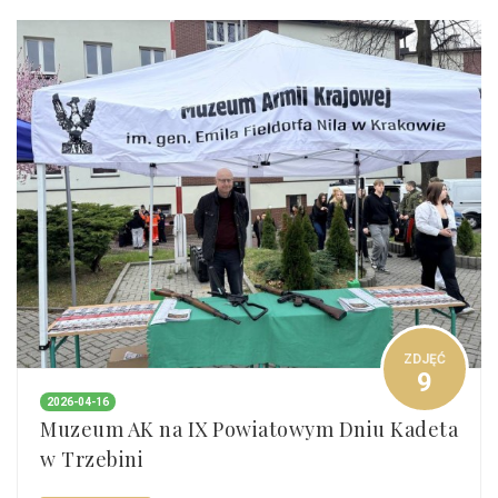
ZDJĘĆ
9
2026-04-16
Muzeum AK na IX Powiatowym Dniu Kadeta
w Trzebini