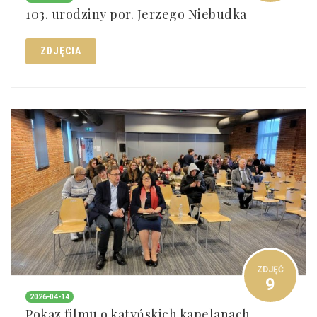
103. urodziny por. Jerzego Niebudka
ZDJĘCIA
ZDJĘĆ
9
2026-04-14
Pokaz filmu o katyńskich kapelanach