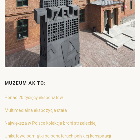
MUZEUM AK TO:
Ponad 20 tysięcy eksponatów
Multimedialna ekspozycja stała
Największa w Polsce kolekcja broni strzeleckiej
Unikatowe pamiątki po bohaterach polskiej konspiracji