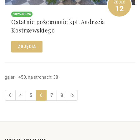
ZDJĘĆ
12
2026-03-24
Ostatnie pożegnanie kpt. Andrzeja
Kostrzewskiego
ZDJĘCIA
galerii: 450, na stronach: 38
4
5
6
7
8