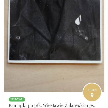
ZDJĘĆ
9
2026-03-31
Pamiątki po płk. Wiesławie Żakowskim ps.