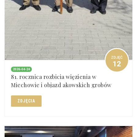
ZDJĘĆ
12
2026-04-24
81. rocznica rozbicia więzienia w
Miechowie i objazd akowskich grobów
ZDJĘCIA