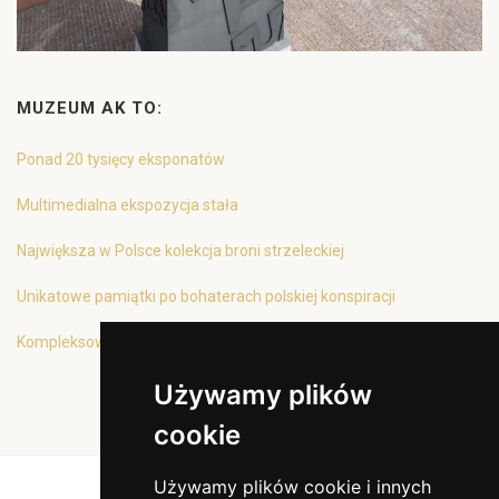
MUZEUM AK TO:
Ponad 20 tysięcy eksponatów
Multimedialna ekspozycja stała
Największa w Polsce kolekcja broni strzeleckiej
Unikatowe pamiątki po bohaterach polskiej konspiracji
Kompleksowa oferta edukacyjna
Używamy plików
cookie
Używamy plików cookie i innych