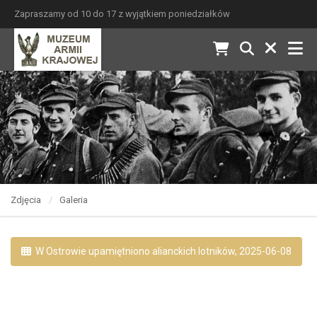
Zapraszamy od 10 do 17 z wyjątkiem poniedziałków
Zdjęcia
Galeria
W Ostrowie upamiętniono alianckich lotników, 2025-06-08