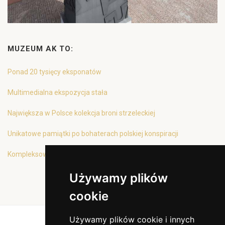
MUZEUM AK TO:
Ponad 20 tysięcy eksponatów
Multimedialna ekspozycja stała
Największa w Polsce kolekcja broni strzeleckiej
Unikatowe pamiątki po bohaterach polskiej konspiracji
Kompleksowa oferta edukacyjna
Używamy plików
cookie
Używamy plików cookie i innych