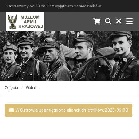
Zapraszamy od 10 do 17 z wyjątkiem poniedziałków
Zdjęcia
Galeria
W Ostrowie upamiętniono alianckich lotników, 2025-06-08