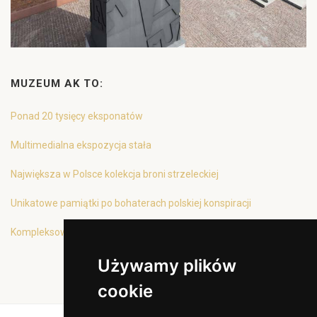
MUZEUM AK TO:
Ponad 20 tysięcy eksponatów
Multimedialna ekspozycja stała
Największa w Polsce kolekcja broni strzeleckiej
Unikatowe pamiątki po bohaterach polskiej konspiracji
Kompleksowa oferta edukacyjna
Używamy plików
cookie