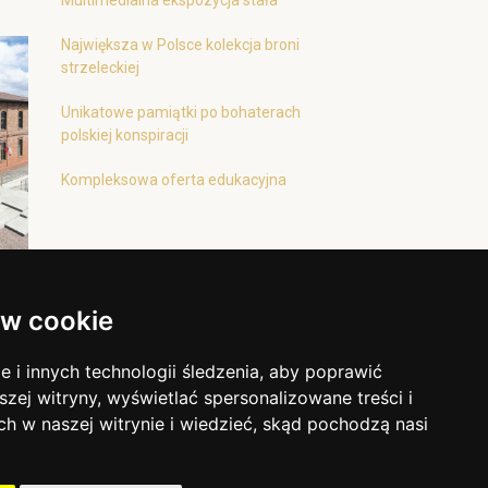
Multimedialna ekspozycja stała
Największa w Polsce kolekcja broni
strzeleckiej
Unikatowe pamiątki po bohaterach
polskiej konspiracji
Kompleksowa oferta edukacyjna
w cookie
i innych technologii śledzenia, aby poprawić
szej witryny, wyświetlać spersonalizowane treści i
ch w naszej witrynie i wiedzieć, skąd pochodzą nasi