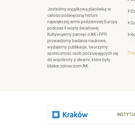
Jesteśmy wyjątkową placówką w
D
całości poświęconą historii
największej armii podziemnej Europy
D
podczas II wojny światowej.
Kultywujemy pamięć o AK i PPP,
Ko
prowadzimy badania naukowe,
wydajemy publikacje, tworzymy
Znaj
społeczność osób poczuwających się
do wspólnoty z ideami, które były
bliskie żołnierzom AK.
INSTYTU