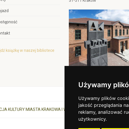
31-511 Kraków
ojazd
ostępność
ntakt
dź książkę w naszej bibliotece
Używamy plikó
Używamy plików cookie 
jakość przeglądania na
CJA KULTURY MIASTA KRAKOWA I WOJEWÓDZTWA MAŁOPOLSKIEGO
reklamy, analizować ru
użytkownicy.