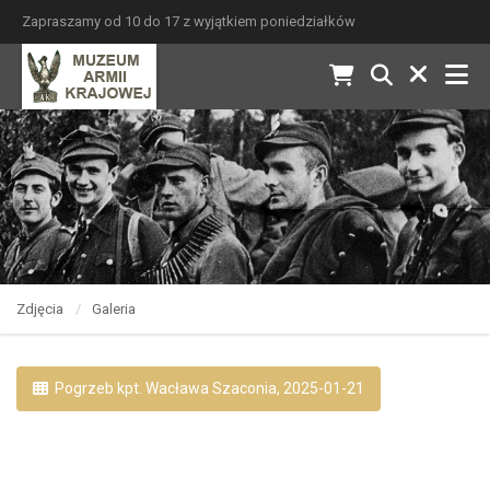
Zapraszamy od 10 do 17 z wyjątkiem poniedziałków
Zdjęcia
Galeria
Pogrzeb kpt. Wacława Szaconia, 2025-01-21