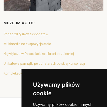
MUZEUM AK TO:
Ponad 20 tysięcy eksponatów
Multimedialna ekspozycja stała
Największa w Polsce kolekcja broni strzeleckiej
Unikatowe pamiątki po bohaterach polskiej konspiracji
Kompleksowa oferta edukacyjna
Używamy plików
cookie
Używamy plików cookie i innych