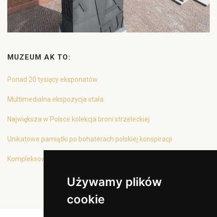
MUZEUM AK TO:
Ponad 20 tysięcy eksponatów
Multimedialna ekspozycja stała
Największa w Polsce kolekcja broni strzeleckiej
Unikatowe pamiątki po bohaterach polskiej konspiracji
Kompleksowa oferta edukacyjna
Używamy plików
cookie