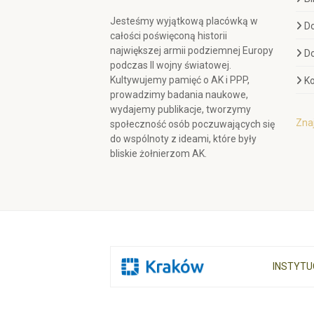
Jesteśmy wyjątkową placówką w
D
całości poświęconą historii
największej armii podziemnej Europy
D
podczas II wojny światowej.
Kultywujemy pamięć o AK i PPP,
Ko
prowadzimy badania naukowe,
wydajemy publikacje, tworzymy
Znaj
społeczność osób poczuwających się
do wspólnoty z ideami, które były
bliskie żołnierzom AK.
INSTYTU