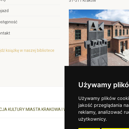
31-511 Kraków
ojazd
ostępność
ntakt
dź książkę w naszej bibliotece
Używamy plikó
Używamy plików cookie 
jakość przeglądania na
CJA KULTURY MIASTA KRAKOWA I WOJEWÓDZTWA MAŁOPOLSKIEGO
reklamy, analizować ru
użytkownicy.