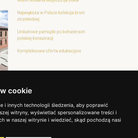
Multimedialna ekspozycja stała
Największa w Polsce kolekcja broni
strzeleckiej
Unikatowe pamiątki po bohaterach
polskiej konspiracji
Kompleksowa oferta edukacyjna
w cookie
i innych technologii śledzenia, aby poprawić
szej witryny, wyświetlać spersonalizowane treści i
ch w naszej witrynie i wiedzieć, skąd pochodzą nasi