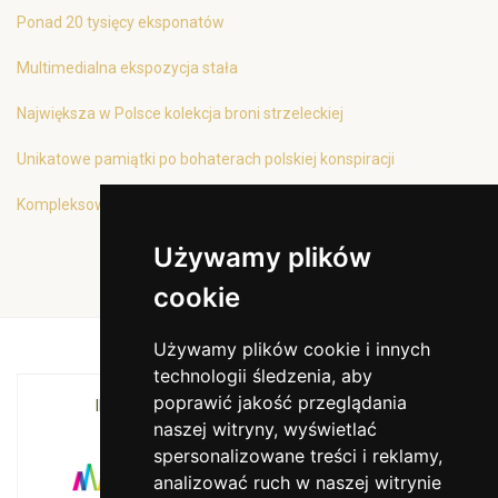
Ponad 20 tysięcy eksponatów
Multimedialna ekspozycja stała
Największa w Polsce kolekcja broni strzeleckiej
Unikatowe pamiątki po bohaterach polskiej konspiracji
Kompleksowa oferta edukacyjna
Używamy plików
cookie
Używamy plików cookie i innych
technologii śledzenia, aby
poprawić jakość przeglądania
INSTYTUCJA KULTURY MIASTA KRAKOWA I
naszej witryny, wyświetlać
WOJEWÓDZTWA MAŁOPOLSKIEGO
spersonalizowane treści i reklamy,
analizować ruch w naszej witrynie