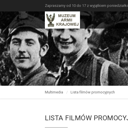
Zapraszamy od 10 do 17 z wyjątkiem poniedział
Multimedia
Lista filmów promocyjnych
LISTA FILMÓW PROMOC