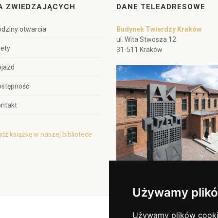
A ZWIEDZAJĄCYCH
DANE TELEADRESOWE
dziny otwarcia
Budynek Twierdzy Kraków
ul. Wita Stwosza 12
lety
31-511 Kraków
ojazd
ostępność
ntakt
dź książkę w naszej bibliotece
Używamy plikó
Używamy plików cookie 