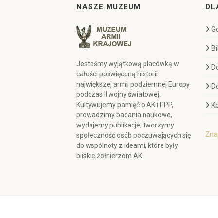
NASZE MUZEUM
DL
Go
Bi
Jesteśmy wyjątkową placówką w
D
całości poświęconą historii
największej armii podziemnej Europy
D
podczas II wojny światowej.
Kultywujemy pamięć o AK i PPP,
Ko
prowadzimy badania naukowe,
wydajemy publikacje, tworzymy
Znaj
społeczność osób poczuwających się
do wspólnoty z ideami, które były
bliskie żołnierzom AK.