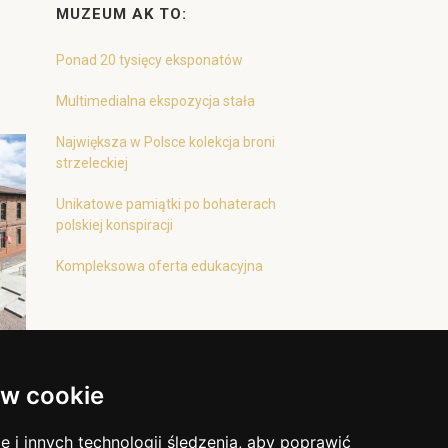
MUZEUM AK TO:
Ponad 20 tysięcy eksponatów
Multimedialna ekspozycja stała
Największa w Polsce kolekcja broni
strzeleckiej
Unikatowe pamiątki po bohaterach
polskiej konspiracji
Kompleksowa oferta edukacyjna
w cookie
i innych technologii śledzenia, aby poprawić