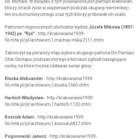
św. Michała. W związku z tym poświęcona jest pamięci krakowian,
którzy stracili życie w więzieniach podczas okupacji niemieckiej i
terroru komunistycznego oraz tych którzy próbowali ich ocalić.
Patronem tegorocznych obchodów będzie
Józefa Mikowa (1897-
1942) ps. "Ryś"
- http://krakowianie1939-
56.mhk.pl/pl/archiwum,1,machay-mika,2111.chtm.
Zakończył się pierwszy etap wyboru drugiego patrona Dni Pamięci
Ofiar Gestapo, podczas którego internauci zgłosili następujące
osoby, na które można oddawać swoje głosy:
Kluska Aleksander
- http://krakowianie1939-
56.mhk.pl/pl/archiwum,1,kluska,1560.chtm
Harbich Władysław
- http://krakowianie1939-
56.mhk.pl/pl/archiwum,1,harbich,1120.chtm
Kościuk Adam
- http://krakowianie1939-
56.mhk.pl/pl/archiwum,1,kosciuk,6827.chtm
Pogonowski Janusz
- http://krakowianie1939-