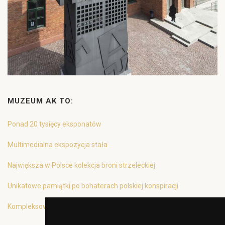
MUZEUM AK TO:
Ponad 20 tysięcy eksponatów
Multimedialna ekspozycja stała
Największa w Polsce kolekcja broni strzeleckiej
Unikatowe pamiątki po bohaterach polskiej konspiracji
Kompleksowa oferta edukacyjna