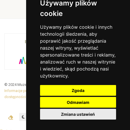
Używamy plików
cookie
Używamy plików cookie i innych
technologii śledzenia, aby
poprawić jakość przeglądania
INSTYTUCJA KULTURY MIASTA KRAKOWA I
naszej witryny, wyświetlać
WOJEWÓDZTWA MAŁOPOLSKIEGO
spersonalizowane treści i reklamy,
analizować ruch w naszej witrynie
i wiedzieć, skąd pochodzą nasi
użytkownicy.
© 2024 Muzeum Armii Krajowej. Translated by Google Translate
Zgoda
Informacje prawne
|
BiP
|
Zamówienia publiczne
|
Deklaracja
dostępności
Odmawiam
Zmiana ustawień