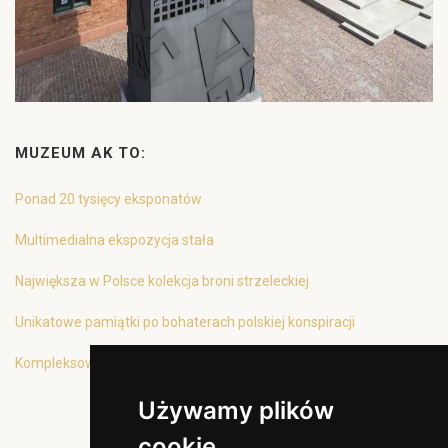
MUZEUM AK TO:
Ponad 20 tysięcy eksponatów
Multimedialna ekspozycja stała
Największa w Polsce kolekcja broni strzeleckiej
Unikatowe pamiątki po bohaterach polskiej konspiracji
Kompleksowa oferta edukacyjna
Używamy plików
cookie