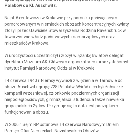
Polaków do KL Auschwitz.
Na pl. Axentowicza w Krakowie przy pomniku poświęconym
pomordowanym w niemieckich obozach koncentracyjnych kwiaty
złożyli przedstawiciele Stowarzyszenia Rodzina Ravensbrück w
towarzystwie władz państwowych i samorządowych oraz
mieszkańców Krakowa.
W uroczystości uczestniczył i złożył wiązankę kwiatów delegat
dyrektora Muzeum AK. Głównym organizatorem uroczystości był
Instytut Pamięci Narodowej Oddział w Krakowie.
14 czerwca 1940 r. Niemcy wywieźli z więzienia w Tarnowie do
obozu Auschwitz grupę 728 Polaków. Wśród nich byli żołnierze
kampanii wrześniowej, członkowie podziemnych organizacji
niepodległościowych, gimnazjaliści i studenci, a także niewielka
grupa polskich Żydów. Przyjmuje się ta data jest początkiem
funkcjonowania obozu.
W 2006 r. Sejm RP ustanowił 14 czerwca Narodowym Dniem
Pamięci Ofiar Niemieckich Nazistowskich Obozów