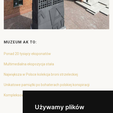
MUZEUM AK TO:
Ponad 20 tysięcy eksponatów
Multimedialna ekspozycja stała
Największa w Polsce kolekcja broni strzeleckiej
Unikatowe pamiątki po bohaterach polskiej konspiracji
Kompleksowa oferta edukacyjna
Używamy plików