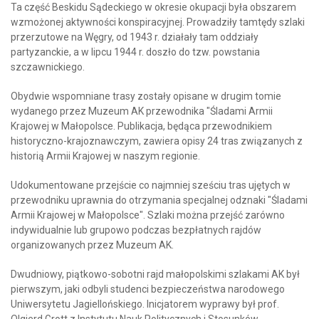
Ta część Beskidu Sądeckiego w okresie okupacji była obszarem
wzmożonej aktywności konspiracyjnej. Prowadziły tamtędy szlaki
przerzutowe na Węgry, od 1943 r. działały tam oddziały
partyzanckie, a w lipcu 1944 r. doszło do tzw. powstania
szczawnickiego.
Obydwie wspomniane trasy zostały opisane w drugim tomie
wydanego przez Muzeum AK przewodnika "Śladami Armii
Krajowej w Małopolsce. Publikacja, będąca przewodnikiem
historyczno-krajoznawczym, zawiera opisy 24 tras związanych z
historią Armii Krajowej w naszym regionie.
Udokumentowane przejście co najmniej sześciu tras ujętych w
przewodniku uprawnia do otrzymania specjalnej odznaki "Śladami
Armii Krajowej w Małopolsce". Szlaki można przejść zarówno
indywidualnie lub grupowo podczas bezpłatnych rajdów
organizowanych przez Muzeum AK.
Dwudniowy, piątkowo-sobotni rajd małopolskimi szlakami AK był
pierwszym, jaki odbyli studenci bezpieczeństwa narodowego
Uniwersytetu Jagiellońskiego. Inicjatorem wyprawy był prof.
Olgierd Grott z Instytutu Nauk Politycznych i Stosunków