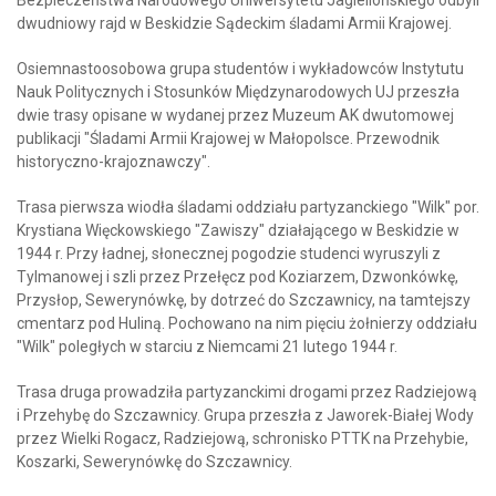
dwudniowy rajd w Beskidzie Sądeckim śladami Armii Krajowej.
Osiemnastoosobowa grupa studentów i wykładowców Instytutu
Nauk Politycznych i Stosunków Międzynarodowych UJ przeszła
dwie trasy opisane w wydanej przez Muzeum AK dwutomowej
publikacji "Śladami Armii Krajowej w Małopolsce. Przewodnik
historyczno-krajoznawczy".
Trasa pierwsza wiodła śladami oddziału partyzanckiego "Wilk" por.
Krystiana Więckowskiego "Zawiszy" działającego w Beskidzie w
1944 r. Przy ładnej, słonecznej pogodzie studenci wyruszyli z
Tylmanowej i szli przez Przełęcz pod Koziarzem, Dzwonkówkę,
Przysłop, Sewerynówkę, by dotrzeć do Szczawnicy, na tamtejszy
cmentarz pod Huliną. Pochowano na nim pięciu żołnierzy oddziału
"Wilk" poległych w starciu z Niemcami 21 lutego 1944 r.
Trasa druga prowadziła partyzanckimi drogami przez Radziejową
i Przehybę do Szczawnicy. Grupa przeszła z Jaworek-Białej Wody
przez Wielki Rogacz, Radziejową, schronisko PTTK na Przehybie,
Koszarki, Sewerynówkę do Szczawnicy.