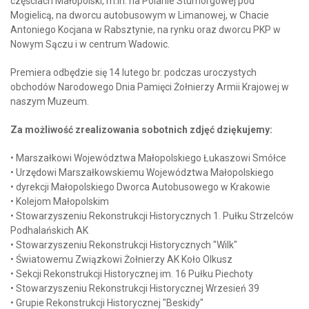
częściach Małopolski, m.in. na Polanie Stumorgowej pod
Mogielicą, na dworcu autobusowym w Limanowej, w Chacie
Antoniego Kocjana w Rabsztynie, na rynku oraz dworcu PKP w
Nowym Sączu i w centrum Wadowic.
Premiera odbędzie się 14 lutego br. podczas uroczystych
obchodów Narodowego Dnia Pamięci Żołnierzy Armii Krajowej w
naszym Muzeum.
Za możliwość zrealizowania sobotnich zdjęć dziękujemy:
• Marszałkowi Województwa Małopolskiego Łukaszowi Smółce
• Urzędowi Marszałkowskiemu Województwa Małopolskiego
• dyrekcji Małopolskiego Dworca Autobusowego w Krakowie
• Kolejom Małopolskim
• Stowarzyszeniu Rekonstrukcji Historycznych 1. Pułku Strzelców
Podhalańskich AK
• Stowarzyszeniu Rekonstrukcji Historycznych "Wilk"
• Światowemu Związkowi Żołnierzy AK Koło Olkusz
• Sekcji Rekonstrukcji Historycznej im. 16 Pułku Piechoty
• Stowarzyszeniu Rekonstrukcji Historycznej Wrzesień 39
• Grupie Rekonstrukcji Historycznej "Beskidy"