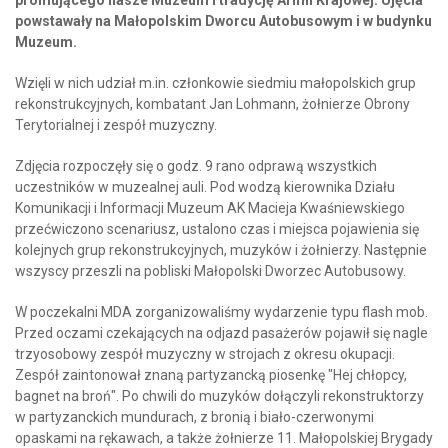
powstawały na Małopolskim Dworcu Autobusowym i w budynku
Muzeum.
Wzięli w nich udział m.in. członkowie siedmiu małopolskich grup
rekonstrukcyjnych, kombatant Jan Lohmann, żołnierze Obrony
Terytorialnej i zespół muzyczny.
Zdjęcia rozpoczęły się o godz. 9 rano odprawą wszystkich
uczestników w muzealnej auli. Pod wodzą kierownika Działu
Komunikacji i Informacji Muzeum AK Macieja Kwaśniewskiego
przećwiczono scenariusz, ustalono czas i miejsca pojawienia się
kolejnych grup rekonstrukcyjnych, muzyków i żołnierzy. Następnie
wszyscy przeszli na pobliski Małopolski Dworzec Autobusowy.
W poczekalni MDA zorganizowaliśmy wydarzenie typu flash mob.
Przed oczami czekających na odjazd pasażerów pojawił się nagle
trzyosobowy zespół muzyczny w strojach z okresu okupacji.
Zespół zaintonował znaną partyzancką piosenkę "Hej chłopcy,
bagnet na broń". Po chwili do muzyków dołączyli rekonstruktorzy
w partyzanckich mundurach, z bronią i biało-czerwonymi
opaskami na rękawach, a także żołnierze 11. Małopolskiej Brygady