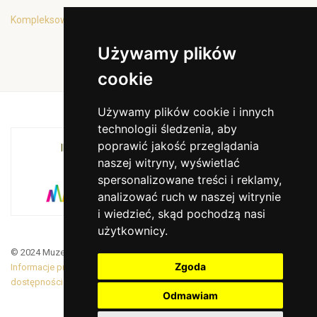
Kompleksowa oferta edukacyjna
Używamy plików
cookie
Używamy plików cookie i innych
technologii śledzenia, aby
poprawić jakość przeglądania
INSTYTUCJA KULTURY MIASTA KRAKOWA I
naszej witryny, wyświetlać
WOJEWÓDZTWA MAŁOPOLSKIEGO
spersonalizowane treści i reklamy,
analizować ruch w naszej witrynie
i wiedzieć, skąd pochodzą nasi
użytkownicy.
© 2024 Muzeum Armii Krajowej. Translated by Google Translate
Zgoda
Informacje prawne
|
BiP
|
Zamówienia publiczne
|
Deklaracja
dostępności
Odmawiam