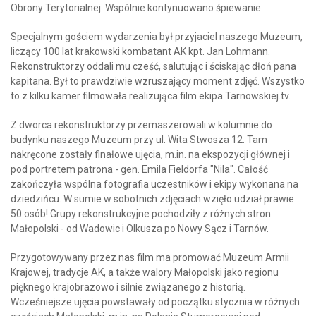
Obrony Terytorialnej. Wspólnie kontynuowano śpiewanie.
Specjalnym gościem wydarzenia był przyjaciel naszego Muzeum,
liczący 100 lat krakowski kombatant AK kpt. Jan Lohmann.
Rekonstruktorzy oddali mu cześć, salutując i ściskając dłoń pana
kapitana. Był to prawdziwie wzruszający moment zdjęć. Wszystko
to z kilku kamer filmowała realizująca film ekipa Tarnowskiej.tv.
Z dworca rekonstruktorzy przemaszerowali w kolumnie do
budynku naszego Muzeum przy ul. Wita Stwosza 12. Tam
nakręcone zostały finałowe ujęcia, m.in. na ekspozycji głównej i
pod portretem patrona - gen. Emila Fieldorfa "Nila". Całość
zakończyła wspólna fotografia uczestników i ekipy wykonana na
dziedzińcu. W sumie w sobotnich zdjęciach wzięło udział prawie
50 osób! Grupy rekonstrukcyjne pochodziły z różnych stron
Małopolski - od Wadowic i Olkusza po Nowy Sącz i Tarnów.
Przygotowywany przez nas film ma promować Muzeum Armii
Krajowej, tradycje AK, a także walory Małopolski jako regionu
pięknego krajobrazowo i silnie związanego z historią.
Wcześniejsze ujęcia powstawały od początku stycznia w różnych