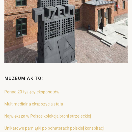
MUZEUM AK TO:
Ponad 20 tysięcy eksponatów
Multimedialna ekspozycja stała
Największa w Polsce kolekcja broni strzeleckiej
Unikatowe pamiątki po bohaterach polskiej konspiracji