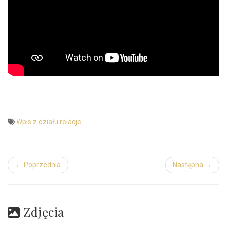
Wpis z działu relacje
← Poprzednia
Następna →
Zdjęcia