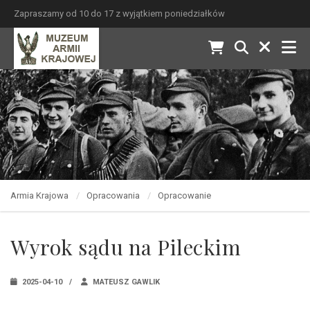
Zapraszamy od 10 do 17 z wyjątkiem poniedziałków
Armia Krajowa
Opracowania
Opracowanie
Wyrok sądu na Pileckim
2025-04-10
MATEUSZ GAWLIK