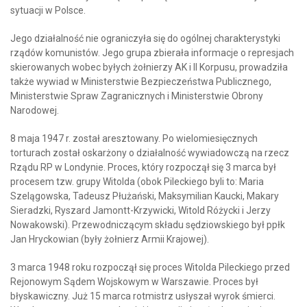
sytuacji w Polsce.
Jego działalność nie ograniczyła się do ogólnej charakterystyki
rządów komunistów. Jego grupa zbierała informacje o represjach
skierowanych wobec byłych żołnierzy AK i II Korpusu, prowadziła
także wywiad w Ministerstwie Bezpieczeństwa Publicznego,
Ministerstwie Spraw Zagranicznych i Ministerstwie Obrony
Narodowej.
8 maja 1947 r. został aresztowany. Po wielomiesięcznych
torturach został oskarżony o działalność wywiadowczą na rzecz
Rządu RP w Londynie. Proces, który rozpoczął się 3 marca był
procesem tzw. grupy Witolda (obok Pileckiego byli to: Maria
Szelągowska, Tadeusz Płużański, Maksymilian Kaucki, Makary
Sieradzki, Ryszard Jamontt-Krzywicki, Witold Różycki i Jerzy
Nowakowski). Przewodniczącym składu sędziowskiego był ppłk
Jan Hryckowian (były żołnierz Armii Krajowej).
3 marca 1948 roku rozpoczął się proces Witolda Pileckiego przed
Rejonowym Sądem Wojskowym w Warszawie. Proces był
błyskawiczny. Już 15 marca rotmistrz usłyszał wyrok śmierci.