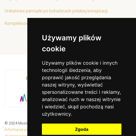
Unikatowe pamiątki po bohaterach polskiej konspiracji
Kompleksowa oferta edukacyjna
Używamy plików
cookie
Używamy plików cookie i innych
technologii śledzenia, aby
poprawić jakość przeglądania
INSTYTUCJA KULTURY MIASTA KRAKOWA I
naszej witryny, wyświetlać
WOJEWÓDZTWA MAŁOPOLSKIEGO
spersonalizowane treści i reklamy,
analizować ruch w naszej witrynie
i wiedzieć, skąd pochodzą nasi
użytkownicy.
© 2024 Muzeum Armii Krajowej. Translated by Google Translate
Zgoda
Informacje prawne
|
BiP
|
Zamówienia publiczne
|
Deklaracja
dostępności