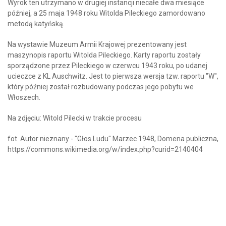
Wyrok ten utrzymano w drugiej instancji niecałe dwa miesiące
później, a 25 maja 1948 roku Witolda Pileckiego zamordowano
metodą katyńską.
Na wystawie Muzeum Armii Krajowej prezentowany jest
maszynopis raportu Witolda Pileckiego. Karty raportu zostały
sporządzone przez Pileckiego w czerwcu 1943 roku, po udanej
ucieczce z KL Auschwitz. Jest to pierwsza wersja tzw. raportu "W",
który później został rozbudowany podczas jego pobytu we
Włoszech.
Na zdjęciu: Witold Pilecki w trakcie procesu
fot. Autor nieznany - "Głos Ludu" Marzec 1948, Domena publiczna,
https://commons.wikimedia.org/w/index.php?curid=2140404