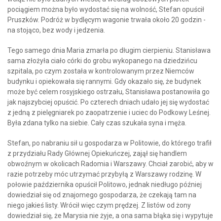
pociągiem można było wydostać się na wolność, Stefan opuścił
Pruszków. Podróż w bydlęcym wagonie trwała około 20 godzin -
na stojąco, bez wody i jedzenia.
Tego samego dnia Maria zmarła po długim cierpieniu. Stanisława
sama złożyła ciało córki do grobu wykopanego na dziedzińcu
szpitala, po czym została w kontrolowanym przez Niemców
budynku i opiekowała się rannymi. Gdy okazało się, że budynek
może być celem rosyjskiego ostrzału, Stanisława postanowiła go
jak najszybciej opuścić. Po czterech dniach udało jej się wydostać
z jedną z pielęgniarek po zaopatrzenie i uciec do Podkowy Leśnej.
Była zdana tylko na siebie. Cały czas szukała syna i męża.
Stefan, po nabraniu sił u gospodarza w Politowie, do którego trafił
z przydziału Rady Głównej Opiekuńczej, zajął się handlem
obwoźnym w okolicach Radomia i Warszawy. Chciał zarobić, aby w
razie potrzeby móc utrzymać przybyłą z Warszawy rodzinę. W
połowie października opuścił Politowo, jednak niedługo później
dowiedział się od znajomego gospodarza, że czekają tam na
niego jakieś listy. Wrócił więc czym prędzej. Z listów od żony
dowiedział się, że Marysia nie żyje, a ona sama błąka się i wypytuje