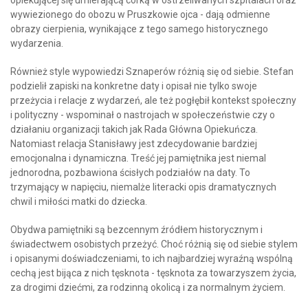
wywiezionego do obozu w Pruszkowie ojca - dają odmienne
obrazy cierpienia, wynikające z tego samego historycznego
wydarzenia.
Również style wypowiedzi Sznaperów różnią się od siebie. Stefan
podzielił zapiski na konkretne daty i opisał nie tylko swoje
przeżycia i relacje z wydarzeń, ale też pogłębił kontekst społeczny
i polityczny - wspominał o nastrojach w społeczeństwie czy o
działaniu organizacji takich jak Rada Główna Opiekuńcza.
Natomiast relacja Stanisławy jest zdecydowanie bardziej
emocjonalna i dynamiczna. Treść jej pamiętnika jest niemal
jednorodna, pozbawiona ścisłych podziałów na daty. To
trzymający w napięciu, niemalże literacki opis dramatycznych
chwil i miłości matki do dziecka.
Obydwa pamiętniki są bezcennym źródłem historycznym i
świadectwem osobistych przeżyć. Choć różnią się od siebie stylem
i opisanymi doświadczeniami, to ich najbardziej wyraźną wspólną
cechą jest bijąca z nich tęsknota - tęsknota za towarzyszem życia,
za drogimi dziećmi, za rodzinną okolicą i za normalnym życiem.