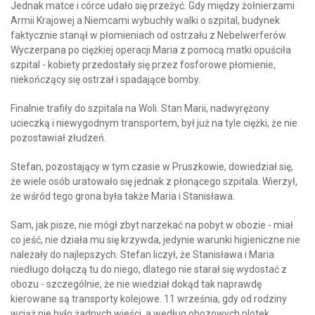
Jednak matce i córce udało się przeżyć. Gdy między żołnierzami
Armii Krajowej a Niemcami wybuchły walki o szpital, budynek
faktycznie stanął w płomieniach od ostrzału z Nebelwerferów.
Wyczerpana po ciężkiej operacji Maria z pomocą matki opuściła
szpital - kobiety przedostały się przez fosforowe płomienie,
niekończący się ostrzał i spadające bomby.
Finalnie trafiły do szpitala na Woli. Stan Marii, nadwyrężony
ucieczką i niewygodnym transportem, był już na tyle ciężki, że nie
pozostawiał złudzeń.
Stefan, pozostający w tym czasie w Pruszkowie, dowiedział się,
że wiele osób uratowało się jednak z płonącego szpitala. Wierzył,
że wśród tego grona była także Maria i Stanisława.
Sam, jak pisze, nie mógł zbyt narzekać na pobyt w obozie - miał
co jeść, nie działa mu się krzywda, jedynie warunki higieniczne nie
należały do najlepszych. Stefan liczył, że Stanisława i Maria
niedługo dołączą tu do niego, dlatego nie starał się wydostać z
obozu - szczególnie, że nie wiedział dokąd tak naprawdę
kierowane są transporty kolejowe. 11 września, gdy od rodziny
wciąż nie było żadnych wieści, a według obozowych plotek