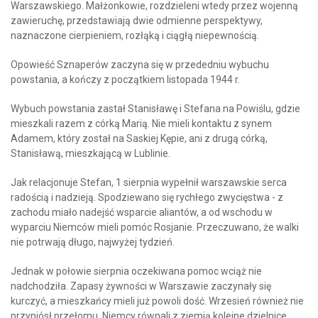
Warszawskiego. Małżonkowie, rozdzieleni wtedy przez wojenną
zawieruchę, przedstawiają dwie odmienne perspektywy,
naznaczone cierpieniem, rozłąką i ciągłą niepewnością.
Opowieść Sznaperów zaczyna się w przededniu wybuchu
powstania, a kończy z początkiem listopada 1944 r.
Wybuch powstania zastał Stanisławę i Stefana na Powiślu, gdzie
mieszkali razem z córką Marią. Nie mieli kontaktu z synem
Adamem, który został na Saskiej Kępie, ani z drugą córką,
Stanisławą, mieszkającą w Lublinie.
Jak relacjonuje Stefan, 1 sierpnia wypełnił warszawskie serca
radością i nadzieją. Spodziewano się rychłego zwycięstwa - z
zachodu miało nadejść wsparcie aliantów, a od wschodu w
wyparciu Niemców mieli pomóc Rosjanie. Przeczuwano, że walki
nie potrwają długo, najwyżej tydzień.
Jednak w połowie sierpnia oczekiwana pomoc wciąż nie
nadchodziła. Zapasy żywności w Warszawie zaczynały się
kurczyć, a mieszkańcy mieli już powoli dość. Wrzesień również nie
przyniósł przełomu. Niemcy równali z ziemią kolejne dzielnice,