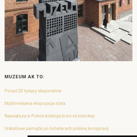
MUZEUM AK TO:
Ponad 20 tysięcy eksponatów
Multimedialna ekspozycja stała
Największa w Polsce kolekcja broni strzeleckiej
Unikatowe pamiątki po bohaterach polskiej konspiracji