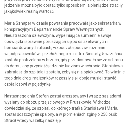
jedzenie można było dostać tylko sposobem, a pieniądze straciły
jakąkolwiek realną wartość.
Maria Sznaper w czasie powstania pracowała jako sekretarka w
konspiracyjnym Departamencie Spraw Wewnętrznych.
Nieustraszona dziewczyna, wypełniająca sumiennie swoje
obowiązki i sprawnie poruszająca się po ostrzeliwanych i
bombardowanych ulicach, wzbudzała podziw i uznanie
współpracowników i przełożonego ministra. Niestety, 5 września
została postrzelona w brzuch, gdy przedostawała się ze schronu
do domu, aby przynieść jedzenie ludziom w schronie. Stanisława
zabrała ją do szpitala i została, żeby się nią opiekować. To właśnie
tego dnia drogi małżonków rozeszły się i oboje musieli stawić
czoła losowi w pojedynkę.
Następnego dnia Stefan został aresztowany i wraz z sąsiadami
wysłany do obozu przejściowego w Pruszkowie. W drodze
dowiedział się, że szpital, do którego trafiła Stanisława i Maria,
został doszczętnie spalony, a w płomieniach zginęło 250 osób.
Stracił wtedy wszelką nadzieję.