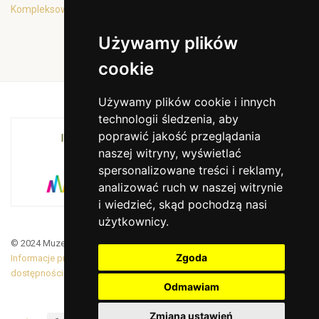
Kompleksowa oferta edukacyjna
Używamy plików
cookie
Używamy plików cookie i innych
technologii śledzenia, aby
poprawić jakość przeglądania
INSTYTUCJA KULTURY MIASTA KRAKOWA I
naszej witryny, wyświetlać
WOJEWÓDZTWA MAŁOPOLSKIEGO
spersonalizowane treści i reklamy,
analizować ruch w naszej witrynie
i wiedzieć, skąd pochodzą nasi
użytkownicy.
© 2024 Muzeum Armii Krajowej. Translated by Google Translate
Zgoda
Informacje prawne
|
BiP
|
Zamówienia publiczne
|
Deklaracja
dostępności
Odmawiam
Zmiana ustawień