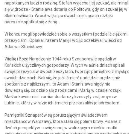
napotkanych ludzi o rodzinę. Stefan wyjechał jej szukać, ale minęli
się w drodze - Stanisława dotarła do Politowa, gdy on szukał jej w
Skierniewicach. Wrócił więc i po dwóch miesiącach rozłąki
nareszcie spotkał się z żoną.
W końcu mogli opowiedzieć sobie o wszystkim i podzielić ciężkimi
przeżyciami. Opłakali razem Marię i wciąż oczekiwali wieści od
Adama i Stanisławy.
Wigilię i Boże Narodzenie 1944 roku Sznaperowie spędzili w
Końskich u życzliwych gospodarzy. W tych właśnie dniach spisali
swoje przeżycia w dwóch zeszytach, tworząc pamiętniki z myślą o
swoich dzieciach. Bali się, że jeśli śmierć nadejdzie prędzej niż
spotkanie z najbliższymi, to Adam i Stanisława nigdy nie
dowiedzą się, co działo się z rodzicami i Marią w czasie rozłąki.
Małżonkowie mieli zamiar dostarczyć zeszyty znajomym w
Lublinie, którzy w razie ich śmierci przekazaliby je adresatom.
Pamiętniki Sznaperów są poruszającym świadectwem
mieszkańców Warszawy, która stała się polem bitwy. Pisane z
dwóch perspektyw - uwięzionej w walczącym mieście matki
opiekującej się umierającą córką w ostrzeliwanych szpitalach oraz