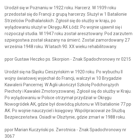
Urodził się w Poznaniu w 1922 roku. Harcerz. W 1939 roku
przedostał się do Francji z grupą harcerzy. Służył w 1 Batalionie
Strzelców Podhalańskich. Zgłosił się do służby w kraju, po
wylądowaniu służył w Okręgu AK Łódź. Po wojnie ujawnił się i
rozpoczął studia. W 1947 roku został aresztowany. Pod zarzutem
szpiegostwa został skazany na śmierć. Został zamordowany 27
września 1948 roku. W latach 90. XX wieku rehabilitowany.
ppor Gustaw Heczko ps. Skorpion - Znak Spadochronowy nr 0215
Urodził się na Śląsku Cieszyńskim w 1920 roku. Po wybuchu II
wojny światowej wyjechał do Francji, walczył w 10 Brygadzie
Kawalerii Pancernej. W Aglii ukończył Szkołę Podchorążych
Piechoty i Kawaleii Zmotoryzowanej. Zgłosił się do służby w Kraju.
Po wylądowaniu w Polsce otrzymał przydział w Okręgu
Nowogródek AK, gdzie był dowódcą plutonu w VII batalionie 77 pp
AK. Po wojnie nauczyciel i księgowy. Współpracował ze Służbą
Bezpieczeństwa. Osiadł w Olsztynie, gdzie zmarł w 1988 roku.
ppor Marian Kuczyński ps. Zwrotnica - Znak Spadochronowy nr
3067