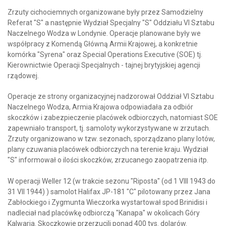
Zrzuty cichociemnych organizowane były przez Samodzielny
Referat "S" a następnie Wydział Specjalny "S" Oddziału VI Sztabu
Naczelnego Wodza w Londynie. Operacje planowane były we
współpracy z Komendą Główną Armii Krajowej, a konkretnie
komórka "Syrena" oraz Special Operations Executive (SOE) tj.
Kierownictwie Operacji Specjalnych - tajnej brytyjskiej agencji
rządowej.
Operacje ze strony organizacyjnej nadzorował Oddział VI Sztabu
Naczelnego Wodza, Armia Krajowa odpowiadała za odbiór
skoczków i zabezpieczenie placówek odbiorczych, natomiast SOE
zapewniało transport, tj. samoloty wykorzystywane w zrzutach.
Zrzuty organizowano w tzw. sezonach, sporządzano plany lotów,
plany czuwania placówek odbiorczych na terenie kraju. Wydział
"S" informował o ilości skoczków, zrzucanego zaopatrzenia itp.
W operacji Weller 12 (w trakcie sezonu "Riposta" (od 1 VIII 1943 do
31 VII 1944) ) samolot Halifax JP-181 "C" pilotowany przez Jana
Zabłockiego i Zygmunta Wieczorka wystartował spod Brinidisi i
nadleciał nad placówkę odbiorczą "Kanapa" w okolicach Góry
Kalwaria. Skoczkowie przerzucili ponad 400 tys. dolarów.