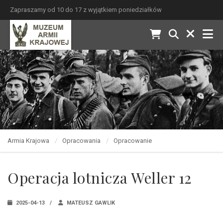
Zapraszamy od 10 do 17 z wyjątkiem poniedziałków
Armia Krajowa
Opracowania
Opracowanie
Operacja lotnicza Weller 12
2025-04-13
MATEUSZ GAWLIK