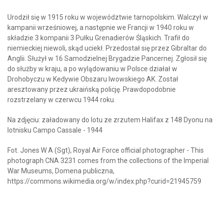
Urodził się w 1915 roku w województwie tarnopolskim. Walczył w
kampanii wrześniowej, a następnie we Francji w 1940 roku w
składzie 3 kompanii 3 Pułku Grenadierów Śląskich. Trafił do
niemieckiej niewoli, skąd uciekł. Przedostał się przez Gibraltar do
Anglii. Służył w 16 Samodzielnej Brygadzie Pancernej. Zgłosił się
do służby w kraju, a po wylądowaniu w Polsce działał w
Drohobyczu w Kedywie Obszaru lwowskiego AK. Został
aresztowany przez ukraińską policję. Prawdopodobnie
rozstrzelany w czerwcu 1944 roku.
Na zdjęciu: załadowany do lotu ze zrzutem Halifax z 148 Dyonu na
lotnisku Campo Cassale - 1944
Fot. Jones W A (Sgt), Royal Air Force official photographer - This
photograph CNA 3231 comes from the collections of the Imperial
War Museums, Domena publiczna,
https://commons.wikimedia.org/w/index.php?curid=21945759