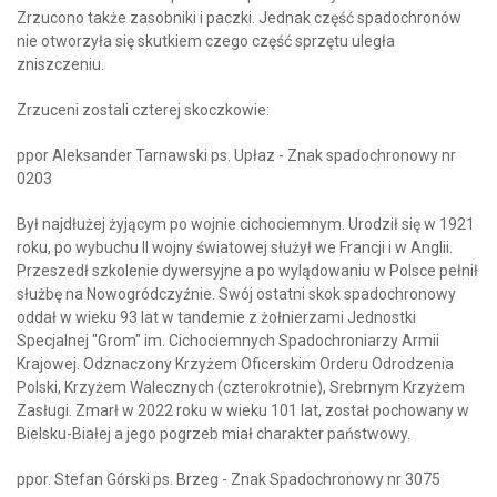
Zrzucono także zasobniki i paczki. Jednak część spadochronów
nie otworzyła się skutkiem czego część sprzętu uległa
zniszczeniu.
Zrzuceni zostali czterej skoczkowie:
ppor Aleksander Tarnawski ps. Upłaz - Znak spadochronowy nr
0203
Był najdłużej żyjącym po wojnie cichociemnym. Urodził się w 1921
roku, po wybuchu II wojny światowej służył we Francji i w Anglii.
Przeszedł szkolenie dywersyjne a po wylądowaniu w Polsce pełnił
służbę na Nowogródczyźnie. Swój ostatni skok spadochronowy
oddał w wieku 93 lat w tandemie z żołnierzami Jednostki
Specjalnej "Grom" im. Cichociemnych Spadochroniarzy Armii
Krajowej. Odznaczony Krzyżem Oficerskim Orderu Odrodzenia
Polski, Krzyżem Walecznych (czterokrotnie), Srebrnym Krzyżem
Zasługi. Zmarł w 2022 roku w wieku 101 lat, został pochowany w
Bielsku-Białej a jego pogrzeb miał charakter państwowy.
ppor. Stefan Górski ps. Brzeg - Znak Spadochronowy nr 3075