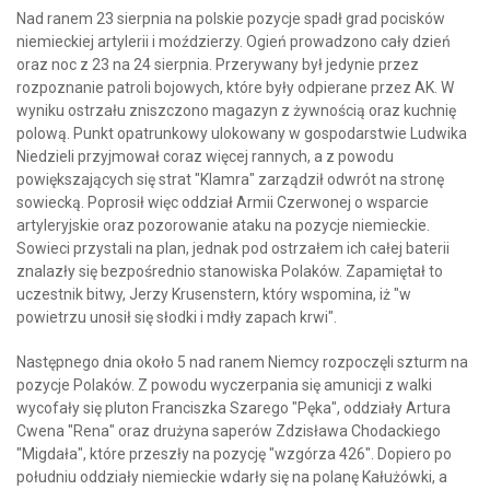
Nad ranem 23 sierpnia na polskie pozycje spadł grad pocisków
niemieckiej artylerii i moździerzy. Ogień prowadzono cały dzień
oraz noc z 23 na 24 sierpnia. Przerywany był jedynie przez
rozpoznanie patroli bojowych, które były odpierane przez AK. W
wyniku ostrzału zniszczono magazyn z żywnością oraz kuchnię
polową. Punkt opatrunkowy ulokowany w gospodarstwie Ludwika
Niedzieli przyjmował coraz więcej rannych, a z powodu
powiększających się strat "Klamra" zarządził odwrót na stronę
sowiecką. Poprosił więc oddział Armii Czerwonej o wsparcie
artyleryjskie oraz pozorowanie ataku na pozycje niemieckie.
Sowieci przystali na plan, jednak pod ostrzałem ich całej baterii
znalazły się bezpośrednio stanowiska Polaków. Zapamiętał to
uczestnik bitwy, Jerzy Krusenstern, który wspomina, iż "w
powietrzu unosił się słodki i mdły zapach krwi".
Następnego dnia około 5 nad ranem Niemcy rozpoczęli szturm na
pozycje Polaków. Z powodu wyczerpania się amunicji z walki
wycofały się pluton Franciszka Szarego "Pęka", oddziały Artura
Cwena "Rena" oraz drużyna saperów Zdzisława Chodackiego
"Migdała", które przeszły na pozycję "wzgórza 426". Dopiero po
południu oddziały niemieckie wdarły się na polanę Kałużówki, a