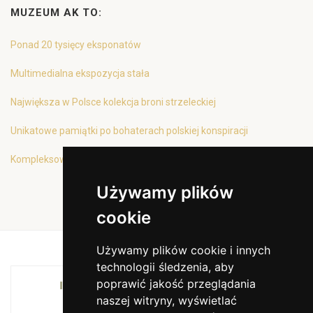
MUZEUM AK TO:
Ponad 20 tysięcy eksponatów
Multimedialna ekspozycja stała
Największa w Polsce kolekcja broni strzeleckiej
Unikatowe pamiątki po bohaterach polskiej konspiracji
Kompleksowa oferta edukacyjna
Używamy plików
cookie
Używamy plików cookie i innych
technologii śledzenia, aby
poprawić jakość przeglądania
INSTYTUCJA KULTURY MIASTA KRAKOWA I
naszej witryny, wyświetlać
WOJEWÓDZTWA MAŁOPOLSKIEGO