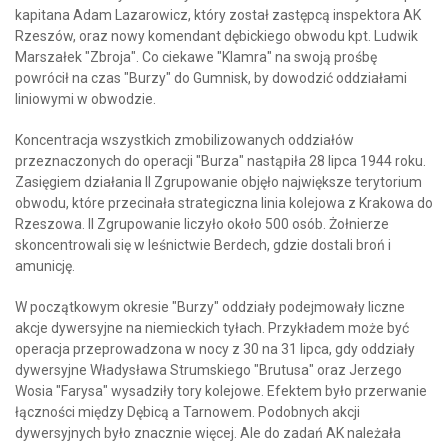
kapitana Adam Lazarowicz, który został zastępcą inspektora AK
Rzeszów, oraz nowy komendant dębickiego obwodu kpt. Ludwik
Marszałek "Zbroja". Co ciekawe "Klamra" na swoją prośbę
powrócił na czas "Burzy" do Gumnisk, by dowodzić oddziałami
liniowymi w obwodzie.
Koncentracja wszystkich zmobilizowanych oddziałów
przeznaczonych do operacji "Burza" nastąpiła 28 lipca 1944 roku.
Zasięgiem działania II Zgrupowanie objęło największe terytorium
obwodu, które przecinała strategiczna linia kolejowa z Krakowa do
Rzeszowa. II Zgrupowanie liczyło około 500 osób. Żołnierze
skoncentrowali się w leśnictwie Berdech, gdzie dostali broń i
amunicję.
W początkowym okresie "Burzy" oddziały podejmowały liczne
akcje dywersyjne na niemieckich tyłach. Przykładem może być
operacja przeprowadzona w nocy z 30 na 31 lipca, gdy oddziały
dywersyjne Władysława Strumskiego "Brutusa" oraz Jerzego
Wosia "Farysa" wysadziły tory kolejowe. Efektem było przerwanie
łączności między Dębicą a Tarnowem. Podobnych akcji
dywersyjnych było znacznie więcej. Ale do zadań AK należała