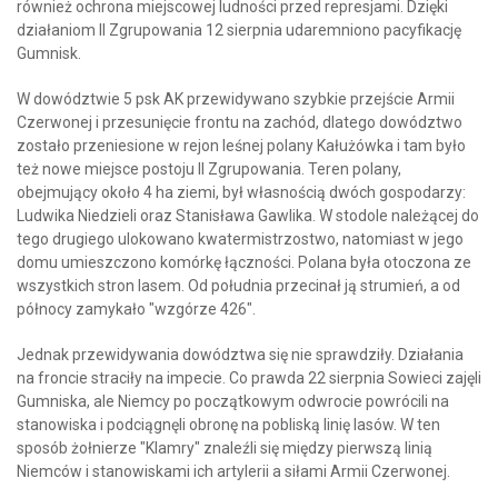
również ochrona miejscowej ludności przed represjami. Dzięki
działaniom II Zgrupowania 12 sierpnia udaremniono pacyfikację
Gumnisk.
W dowództwie 5 psk AK przewidywano szybkie przejście Armii
Czerwonej i przesunięcie frontu na zachód, dlatego dowództwo
zostało przeniesione w rejon leśnej polany Kałużówka i tam było
też nowe miejsce postoju II Zgrupowania. Teren polany,
obejmujący około 4 ha ziemi, był własnością dwóch gospodarzy:
Ludwika Niedzieli oraz Stanisława Gawlika. W stodole należącej do
tego drugiego ulokowano kwatermistrzostwo, natomiast w jego
domu umieszczono komórkę łączności. Polana była otoczona ze
wszystkich stron lasem. Od południa przecinał ją strumień, a od
północy zamykało "wzgórze 426".
Jednak przewidywania dowództwa się nie sprawdziły. Działania
na froncie straciły na impecie. Co prawda 22 sierpnia Sowieci zajęli
Gumniska, ale Niemcy po początkowym odwrocie powrócili na
stanowiska i podciągnęli obronę na pobliską linię lasów. W ten
sposób żołnierze "Klamry" znaleźli się między pierwszą linią
Niemców i stanowiskami ich artylerii a siłami Armii Czerwonej.