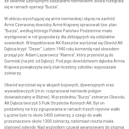
ze świetnie uzbrojonymi oddziałami niemieckimi. Bitwa rozegrała
się w ramach operacji "Burza".
W obliczu wycofującej się armii niemieckiej i idącej na zachód
Armii Czerwonej dowódcy Armii Krajowej opracowali tzw. plan
"Burza", według którego Polskie Państwo Podziemne miało
występować w roli gospodarzy dla zbliżających się oddziałów
sowieckich. W Inspektoracie AK Rzeszów wyróżniał się Obwód AK
Dębica krypt. "Deser". Latem 1940 roku komendę nad obwodem
przejął por. Adam Lazarowicz "Klamra", który przeniósł ją do
Gumnisk (na płd. od Dębicy). Pod jego dowództwem dębicka Armia
Krajowa powiększyła swój stan liczebny, szkoliła i wyposażała
żołnierzy.
Obwód wyróżniał się w akcjach bojowych, dywersyjnych oraz
wywiadowczych (m.in. rozpracował niemiecki poligon
doświadczalny w Bliźnie). W przededniu "Burzy" żołnierze Obwodu
AK Dębica tworzyli 5 Pułk Strzelców Konnych AK. Był on
podzielony na trzy zgrupowania w ramach trzech rejonów walki.
Łącznie było to około 5400 żołnierzy, z czego do walki
przeznaczono około 1300 żołnierzy, natomiast reszta miała
stanowić odwody. Nad wszystkim czuwał awansowany do stopnia