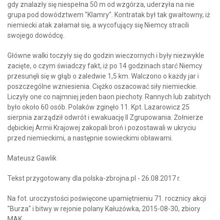
gdy znalazły się niespełna 50 m od wzgórza, uderzyła na nie
grupa pod dowództwem "Klamry". Kontratak był tak gwałtowny, iż
niemiecki atak załamał się, a wycofujący się Niemcy stracili
swojego dowódcę.
Główne walki toczyły się do godzin wieczornych i były niezwykle
zacięte, o czym świadczy fakt, iż po 14 godzinach starć Niemcy
przesunęli się w głąb o zaledwie 1,5 km. Walczono o każdy jar i
poszczególne wzniesienia. Ciężko oszacować siły niemieckie.
Liczyły one co najmniej jeden baon piechoty. Rannych lub zabitych
było około 60 osób. Polaków zginęło 11. Kpt. Lazarowicz 25
sierpnia zarządził odwrót i ewakuację II Zgrupowania. Żołnierze
dębickiej Armii Krajowej zakopali broń i pozostawali w ukryciu
przed niemieckimi, a następnie sowieckimi obławami.
Mateusz Gawlik
Tekst przygotowany dla polska-zbrojna.pl - 26.08.2017 r.
Na fot. uroczystości poświęcone upamiętnieniu 71. rocznicy akcji
"Burza" i bitwy w rejonie polany Kałużówka, 2015-08-30, zbiory
MAK