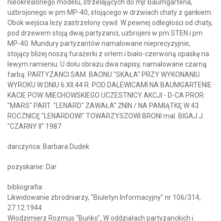
nieokreślonego modelu, strzelających do mjr Baumgartena,
uzbrojonego w pm MP-40, stojącego w drzwiach chaty z gankiem.
Obok wejścia leży zastrzelony cywil. W pewnej odległości od chaty,
pod drzewem stoją dwaj partyzanci, uzbrojeni w pm STEN i pm
MP-40. Mundury partyzantów namalowane nieprecyzyjnie;
stojący bliżej noszą furażerki z orłem i biało-czerwoną opaskę na
lewym ramieniu. U dołu obrazu dwa napisy, namalowane czarną
farbą: PARTYZANCI SAM. BAONU "SKAŁA" PRZY WYKONANIU
WYROKU W DNIU 6.XII.44 R. POD DALEWICAMI NA BAUMGARTENIE
KACIE POW. MIECHOWSKIEGO UCZESTNICY AKCJI - D-CA PROR.
"MARS" PART. "LENARD" ZAWAŁA" ŻNIN / NA PAMIĄTKĘ W 43
ROCZNICĘ "LENARDOWI" TOWARZYSZOWI BRONI mal. BIGAJ J.
"CZARNY II" 1987
darczyńca: Barbara Dudek
pozyskanie: Dar
bibliografia:
Likwidowanie zbrodniarzy, "Biuletyn Informacyjny" nr 106/314,
27.12.1944
Włodzimierz Rozmus "Buńko", W oddziałach partyzanckich i