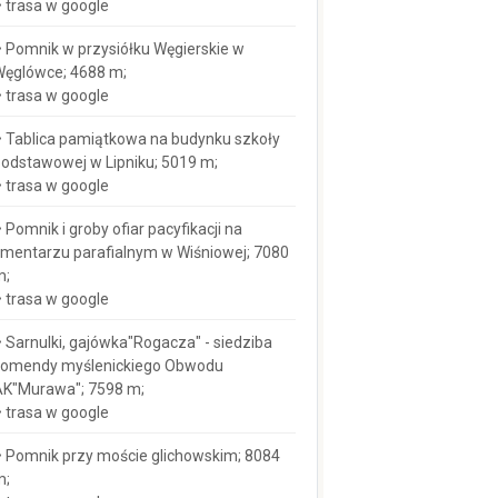
trasa w google
Pomnik w przysiółku Węgierskie w
ęglówce; 4688 m;
trasa w google
Tablica pamiątkowa na budynku szkoły
odstawowej w Lipniku; 5019 m;
trasa w google
Pomnik i groby ofiar pacyfikacji na
mentarzu parafialnym w Wiśniowej; 7080
m;
trasa w google
Sarnulki, gajówka"Rogacza" - siedziba
komendy myślenickiego Obwodu
K"Murawa"; 7598 m;
trasa w google
Pomnik przy moście glichowskim; 8084
m;