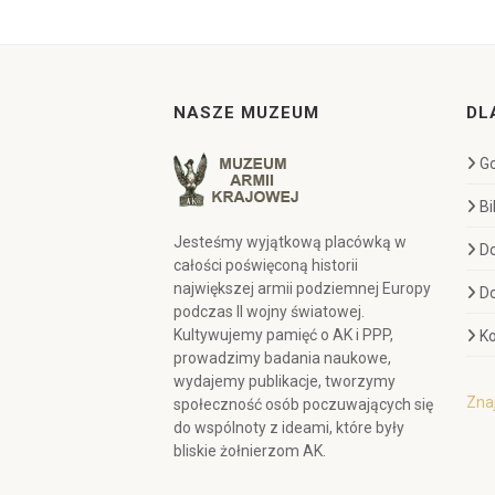
NASZE MUZEUM
DL
Go
Bi
Jesteśmy wyjątkową placówką w
D
całości poświęconą historii
największej armii podziemnej Europy
D
podczas II wojny światowej.
Kultywujemy pamięć o AK i PPP,
Ko
prowadzimy badania naukowe,
wydajemy publikacje, tworzymy
Znaj
społeczność osób poczuwających się
do wspólnoty z ideami, które były
bliskie żołnierzom AK.