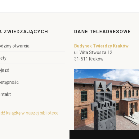
A ZWIEDZAJĄCYCH
DANE TELEADRESOWE
dziny otwarcia
Budynek Twierdzy Kraków
ul. Wita Stwosza 12
lety
31-511 Kraków
ojazd
ostępność
ntakt
dź książkę w naszej bibliotece