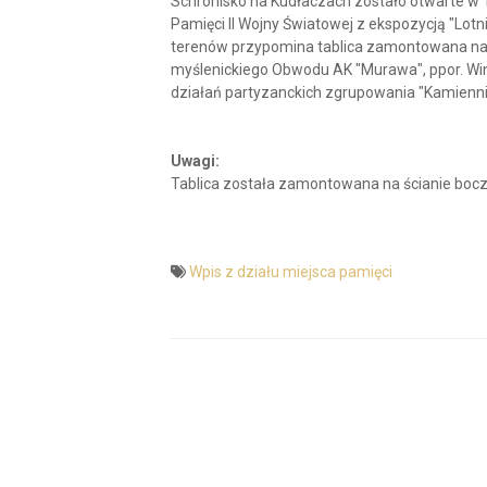
Schronisko na Kudłaczach zostało otwarte w 19
Pamięci II Wojny Światowej z ekspozycją "Lotni
terenów przypomina tablica zamontowana na 
myślenickiego Obwodu AK "Murawa", ppor. Win
działań partyzanckich zgrupowania "Kamiennik"-
Uwagi:
Tablica została zamontowana na ścianie boczn
Wpis z działu miejsca pamięci