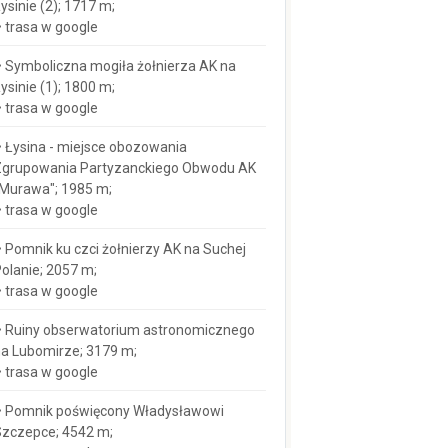
ysinie (2); 1717 m;
trasa w google
Symboliczna mogiła żołnierza AK na
ysinie (1); 1800 m;
trasa w google
Łysina - miejsce obozowania
grupowania Partyzanckiego Obwodu AK
Murawa"; 1985 m;
trasa w google
Pomnik ku czci żołnierzy AK na Suchej
olanie; 2057 m;
trasa w google
Ruiny obserwatorium astronomicznego
a Lubomirze; 3179 m;
trasa w google
Pomnik poświęcony Władysławowi
zczepce; 4542 m;