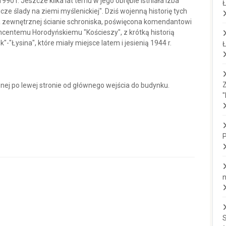
90 r. Jeszcze kilka lat temu w jego obrębie istniała Izba
Ł
cze ślady na ziemi myślenickiej". Dziś wojenną historię tych
zewnętrznej ścianie schroniska, poświęcona komendantowi
centemu Horodyńskiemu "Kościeszy", z krótką historią
"Łysina", które miały miejsce latem i jesienią 1944 r.
Ł
Z
ej po lewej stronie od głównego wejścia do budynku.
"
P
n
S