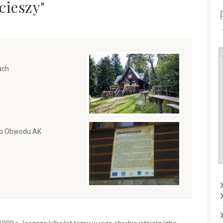
ieszy"
ach
ego Obwodu AK