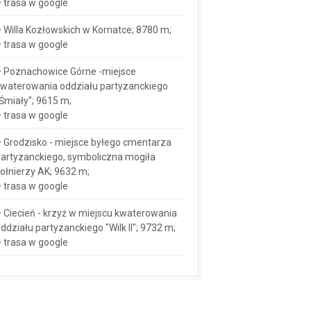
trasa w google
Willa Kozłowskich w Kornatce; 8780 m;
trasa w google
Poznachowice Górne -miejsce
waterowania oddziału partyzanckiego
Śmiały"; 9615 m;
trasa w google
Grodzisko - miejsce byłego cmentarza
artyzanckiego, symboliczna mogiła
ołnierzy AK; 9632 m;
trasa w google
Ciecień - krzyż w miejscu kwaterowania
ddziału partyzanckiego "Wilk II"; 9732 m;
trasa w google