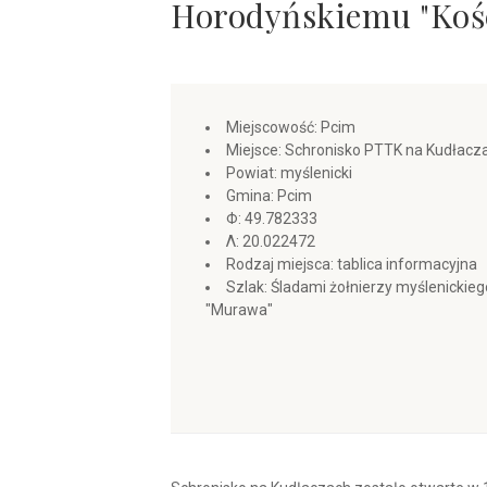
Horodyńskiemu "Kośc
Miejscowość: Pcim
Miejsce: Schronisko PTTK na Kudłacz
Powiat: myślenicki
Gmina: Pcim
Φ: 49.782333
Λ: 20.022472
Rodzaj miejsca: tablica informacyjna
Szlak: Śladami żołnierzy myślenicki
"Murawa"