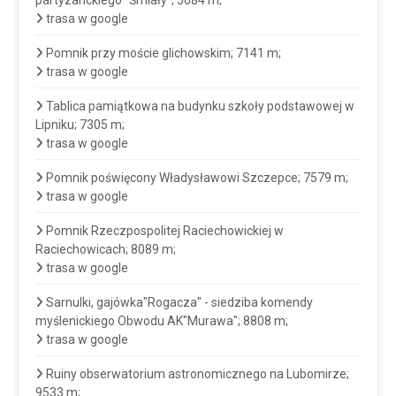
partyzanckiego "Śmiały"; 5684 m;
trasa w google
Pomnik przy moście glichowskim; 7141 m;
trasa w google
Tablica pamiątkowa na budynku szkoły podstawowej w
Lipniku; 7305 m;
trasa w google
Pomnik poświęcony Władysławowi Szczepce; 7579 m;
trasa w google
Pomnik Rzeczpospolitej Raciechowickiej w
Raciechowicach; 8089 m;
trasa w google
Sarnulki, gajówka"Rogacza" - siedziba komendy
myślenickiego Obwodu AK"Murawa"; 8808 m;
trasa w google
Ruiny obserwatorium astronomicznego na Lubomirze;
9533 m;