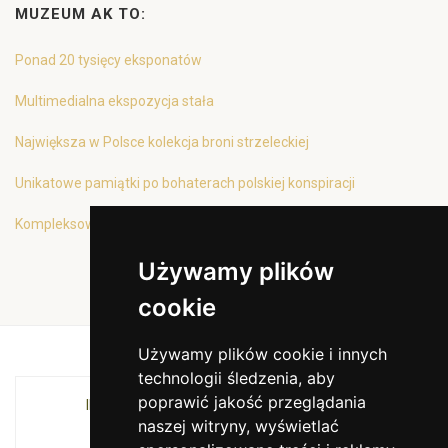
MUZEUM AK TO:
Ponad 20 tysięcy eksponatów
Multimedialna ekspozycja stała
Największa w Polsce kolekcja broni strzeleckiej
Unikatowe pamiątki po bohaterach polskiej konspiracji
Kompleksowa oferta edukacyjna
Używamy plików
cookie
Używamy plików cookie i innych
technologii śledzenia, aby
poprawić jakość przeglądania
INSTYTUCJA KULTURY MIASTA KRAKOWA I
naszej witryny, wyświetlać
WOJEWÓDZTWA MAŁOPOLSKIEGO