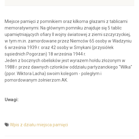
Miejsce pamięci z pomnikiem oraz kilkoma głazami z tablicami
memoratywnymi. Na głównym pomniku znajduje się 5 tablic
upamiętniających ofiary II wojny światowej z ziemi szczyrzyckiej,
w tym m.in. zamordowane przez Niemców 65 osoby w Wadzyniu
6 września 1939 r. oraz 42 osoby w Smykani (przysiółek
sąsiednich Pogorzan) 18 września 1944 r.
Jeden z bocznych obelisków jest wyrazem hołdu złożonym w
1988 r. przez dawnych członków oddziału partyzanckiego "Wilka"
(ppor. Wiktora Lacha) swoim kolegom - poległym i
pomordowanym żołnierzom AK.
Uwagi:
Wpis z działu miejsca pamięci