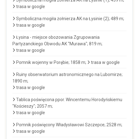
Symboliczna mogiła żołnierza AK na Łysinie (1); 439 m;
trasa w google
Symboliczna mogiła żołnierza AK na Łysinie (2); 489 m;
trasa w google
Łysina - miejsce obozowania Zgrupowania
Partyzanckiego Obwodu AK "Murawa"; 819 m;
trasa w google
Pomnik wojenny w Porębie; 1858 m;
trasa w google
Ruiny obserwatorium astronomicznego na Lubomirze;
1890 m;
trasa w google
Tablica poświęcona ppor. Wincentemu Horodyńskiemu
"Kościeszy"; 2057 m;
trasa w google
Pomnik poświęcony Władysławowi Szczepce; 2528 m;
trasa w google