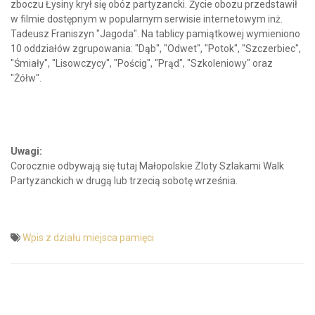
zboczu Łysiny krył się obóz partyzancki. Życie obozu przedstawił
w filmie dostępnym w popularnym serwisie internetowym inż.
Tadeusz Franiszyn "Jagoda". Na tablicy pamiątkowej wymieniono
10 oddziałów zgrupowania: "Dąb", "Odwet", "Potok", "Szczerbiec",
"Śmiały", "Lisowczycy", "Pościg", "Prąd", "Szkoleniowy" oraz
"Żółw".
Uwagi:
Corocznie odbywają się tutaj Małopolskie Zloty Szlakami Walk
Partyzanckich w drugą lub trzecią sobotę września.
Wpis z działu miejsca pamięci