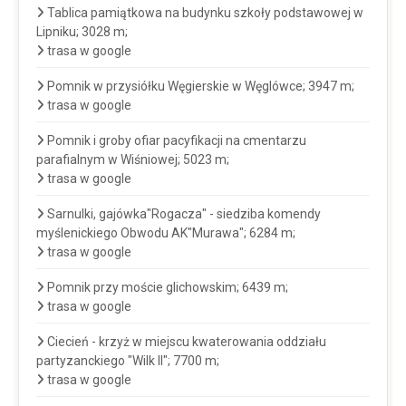
Tablica pamiątkowa na budynku szkoły podstawowej w
Lipniku; 3028 m;
trasa w google
Pomnik w przysiółku Węgierskie w Węglówce; 3947 m;
trasa w google
Pomnik i groby ofiar pacyfikacji na cmentarzu
parafialnym w Wiśniowej; 5023 m;
trasa w google
Sarnulki, gajówka"Rogacza" - siedziba komendy
myślenickiego Obwodu AK"Murawa"; 6284 m;
trasa w google
Pomnik przy moście glichowskim; 6439 m;
trasa w google
Ciecień - krzyż w miejscu kwaterowania oddziału
partyzanckiego "Wilk II"; 7700 m;
trasa w google