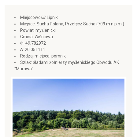
Miejscowość: Lipnik
Miejsce: Sucha Polana, Przełęcz Sucha (709 m n.p.m.)
Powiat: myślenicki
Gmina: Wiśniowa
Φ: 49.782972
Λ: 20.051111
Rodzaj miejsca: pomnik
Szlak: Śladami żołnierzy myślenickiego Obwodu AK
"Murawa"