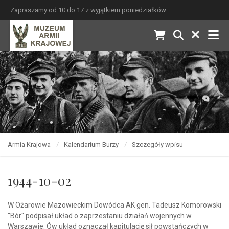
Zapraszamy od 10 do 17 z wyjątkiem poniedziałków
Armia Krajowa
Kalendarium Burzy
Szczegóły wpisu
1944-10-02
W Ożarowie Mazowieckim Dowódca AK gen. Tadeusz Komorowski
"Bór" podpisał układ o zaprzestaniu działań wojennych w
Warszawie. Ów układ oznaczał kapitulację sił powstańczych w