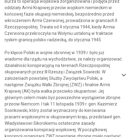
Burza to operacja wojskowa zorganizowana i podjęta przez
oddziały Armii Krajowej przeciw wojskom niemieckim w
końcowej fazie okupacji niemieckiej, bezpośrednio przed
wkroczeniem Armii Czerwonej, prowadzona w granicach II
Rzeczypospolitej. Trwała od 4 stycznia 1944, kiedy Armia
Czerwona przekroczyła na Wołyniu ustaloną w traktacie
ryskim granicę polsko-radziecką, do stycznia 1945.
Po klęsce Polski w wojnie obronnej w 1939 r. było już
wiadome dla rządu na wychodźstwie, że należy organizować
działalność konspiracyjną na terenach Rzeczpospolitej
okupowanych przez III Rzeszę i Związek Sowiecki. W
założeniach powstałej Służby Zwycięstwu Polski, a
następnie Związku Walki Zbrojnej (ZWZ) i finalnie Armii
Krajowej (AK) była walka przeciwko okupantowi. Jej
głównym celem miało być powszechne wystąpienie zbrojne
przeciw Niemcom. I tak 11 listopada 1939 r. gen. Kazimierz
Sosnkowski, który został wyznaczony do kierowania
pracami wojskowymi w okupowanym kraju, przedstawił gen.
Władysławowi Sikorskiemu ostateczne zasady
organizowania konspiracji wojskowej. W początkowej
koncepcji organizacji ZWZ powstanie zbrojne miało nastąpić