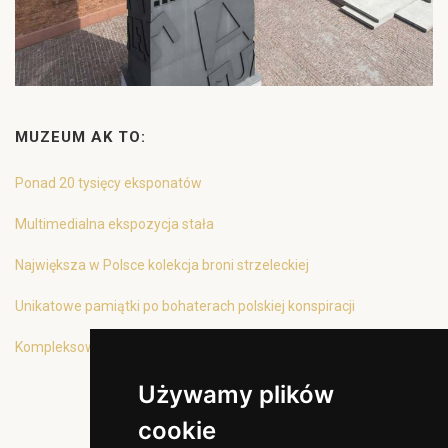
MUZEUM AK TO:
Ponad 20 tysięcy eksponatów
Multimedialna ekspozycja stała
Największa w Polsce kolekcja broni strzeleckiej
Unikatowe pamiątki po bohaterach polskiej konspiracji
Kompleksowa oferta edukacyjna
Używamy plików
cookie