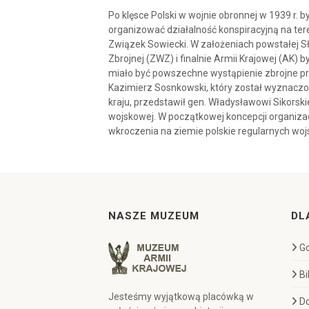
Po klęsce Polski w wojnie obronnej w 1939 r. 
organizować działalność konspiracyjną na ter
Związek Sowiecki. W założeniach powstałej Sł
Zbrojnej (ZWZ) i finalnie Armii Krajowej (AK)
miało być powszechne wystąpienie zbrojne prz
Kazimierz Sosnkowski, który został wyznac
kraju, przedstawił gen. Władysławowi Sikorsk
wojskowej. W początkowej koncepcji organizac
wkroczenia na ziemie polskie regularnych woj
NASZE MUZEUM
DL
Go
Bi
Jesteśmy wyjątkową placówką w
D