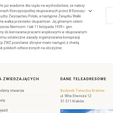
było już wiadome dla rządu na wychodźstwie, że należy
enach Rzeczpospolitej okupowanych przez III Rzeszę i
użby Zwycięstwu Polski, a następnie Związku Walki
 była walka przeciwko okupantowi. Jej głównym celem
eciw Niemcom. I tak 11 listopada 1939 r. gen.
zony do kierowania pracami wojskowymi w okupowanym
iemu ostateczne zasady organizowania konspiracji
ji ZWZ powstanie zbrojne miało nastąpić z chwilą
sk polskich odtworzonych na obczyźnie.
A ZWIEDZAJĄCYCH
DANE TELEADRESOWE
dziny otwarcia
Budynek Twierdzy Kraków
ul. Wita Stwosza 12
lety
31-511 Kraków
ojazd