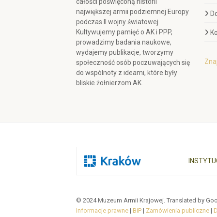
całości poświęconą historii
największej armii podziemnej Europy
D
podczas II wojny światowej.
Kultywujemy pamięć o AK i PPP,
Ko
prowadzimy badania naukowe,
wydajemy publikacje, tworzymy
Znaj
społeczność osób poczuwających się
do wspólnoty z ideami, które były
bliskie żołnierzom AK.
INSTYTU
© 2024 Muzeum Armii Krajowej. Translated by Goo
Informacje prawne
|
BiP
|
Zamówienia publiczne
|
D