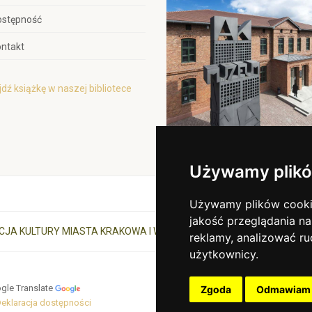
ostępność
ntakt
dź książkę w naszej bibliotece
Używamy plikó
Używamy plików cookie 
jakość przeglądania na
CJA KULTURY MIASTA KRAKOWA I WOJEWÓDZTWA MAŁOPOLSKIEGO
reklamy, analizować ru
użytkownicy.
gle Translate
Zgoda
Odmawiam
eklaracja dostępności