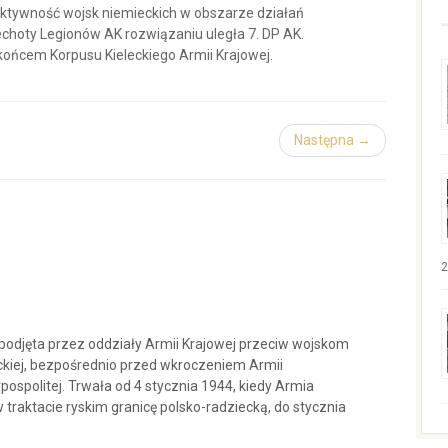
aktywność wojsk niemieckich w obszarze działań
iechoty Legionów AK rozwiązaniu uległa 7. DP AK.
końcem Korpusu Kieleckiego Armii Krajowej.
Następna →
2
podjęta przez oddziały Armii Krajowej przeciw wojskom
ckiej, bezpośrednio przed wkroczeniem Armii
ospolitej. Trwała od 4 stycznia 1944, kiedy Armia
traktacie ryskim granicę polsko-radziecką, do stycznia