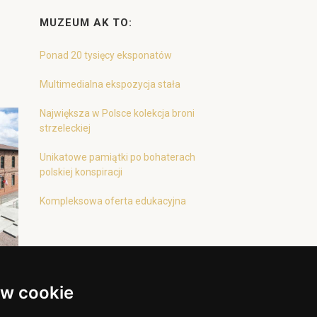
MUZEUM AK TO:
Ponad 20 tysięcy eksponatów
Multimedialna ekspozycja stała
Największa w Polsce kolekcja broni
strzeleckiej
Unikatowe pamiątki po bohaterach
polskiej konspiracji
Kompleksowa oferta edukacyjna
w cookie