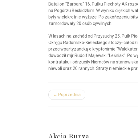
Batalion "Barbara" 16. Pułku Piechoty AK ro
na Pogórzu Beskidzkim. W wyniku ciężkich walk
były wielokrotnie wyższe. Po zakończeniu bit
zamordowały 20 osób cywilnych.
W lasach na zachód od Przysuchy 25. Pułk Pie
Okręgu Radomsko-Kieleckiego stoczył całodzi
przeciwpartyzancką o kryptonimie "Waldkater".
dowodził mjr Rudolf Majewski "Leśniak". Po wy
kontrataku i odrzuciły Niemców na stanowiska 
niewoli oraz 20 rannych. Straty niemieckie p
← Poprzednia
Akcja Burza