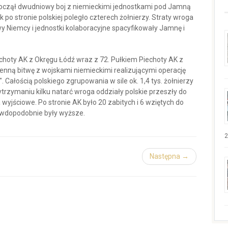
zpoczął dwudniowy boj z niemieckimi jednostkami pod Jamną
 po stronie polskiej poległo czterech żołnierzy. Straty wroga
wy Niemcy i jednostki kolaboracyjne spacyfikowały Jamnę i
choty AK z Okręgu Łódź wraz z 72. Pułkiem Piechoty AK z
enną bitwę z wojskami niemieckimi realizującymi operację
 Całością polskiego zgrupowania w sile ok. 1,4 tys. żołnierzy
trzymaniu kilku natarć wroga oddziały polskie przeszły do
wyjściowe. Po stronie AK było 20 zabitych i 6 wziętych do
rawdopodobnie były wyższe.
2
Następna →