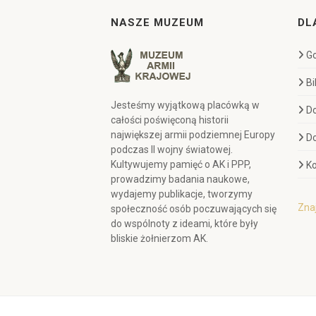
NASZE MUZEUM
DL
Go
Bi
Jesteśmy wyjątkową placówką w
D
całości poświęconą historii
największej armii podziemnej Europy
D
podczas II wojny światowej.
Kultywujemy pamięć o AK i PPP,
Ko
prowadzimy badania naukowe,
wydajemy publikacje, tworzymy
Znaj
społeczność osób poczuwających się
do wspólnoty z ideami, które były
bliskie żołnierzom AK.