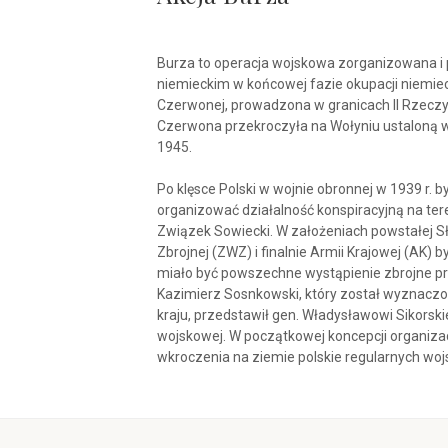
Burza to operacja wojskowa zorganizowana i 
niemieckim w końcowej fazie okupacji niemie
Czerwonej, prowadzona w granicach II Rzeczyp
Czerwona przekroczyła na Wołyniu ustaloną w 
1945.
Po klęsce Polski w wojnie obronnej w 1939 r. 
organizować działalność konspiracyjną na ter
Związek Sowiecki. W założeniach powstałej Sł
Zbrojnej (ZWZ) i finalnie Armii Krajowej (AK)
miało być powszechne wystąpienie zbrojne prz
Kazimierz Sosnkowski, który został wyznac
kraju, przedstawił gen. Władysławowi Sikorsk
wojskowej. W początkowej koncepcji organizac
wkroczenia na ziemie polskie regularnych woj