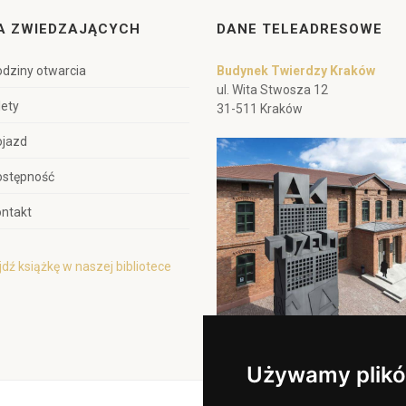
A ZWIEDZAJĄCYCH
DANE TELEADRESOWE
dziny otwarcia
Budynek Twierdzy Kraków
ul. Wita Stwosza 12
lety
31-511 Kraków
ojazd
ostępność
ntakt
dź książkę w naszej bibliotece
Używamy plikó