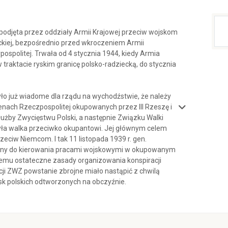
podjęta przez oddziały Armii Krajowej przeciw wojskom
ckiej, bezpośrednio przed wkroczeniem Armii
ospolitej. Trwała od 4 stycznia 1944, kiedy Armia
traktacie ryskim granicę polsko-radziecką, do stycznia
było już wiadome dla rządu na wychodźstwie, że należy
enach Rzeczpospolitej okupowanych przez III Rzeszę i
użby Zwycięstwu Polski, a następnie Związku Walki
 była walka przeciwko okupantowi. Jej głównym celem
eciw Niemcom. I tak 11 listopada 1939 r. gen.
zony do kierowania pracami wojskowymi w okupowanym
iemu ostateczne zasady organizowania konspiracji
ji ZWZ powstanie zbrojne miało nastąpić z chwilą
sk polskich odtworzonych na obczyźnie.